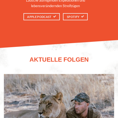
Lausche aufregenden Expeditionen und
lebensverändernden Streifzügen
APPLE PODCAST
SPOTIFY
AKTUELLE FOLGEN