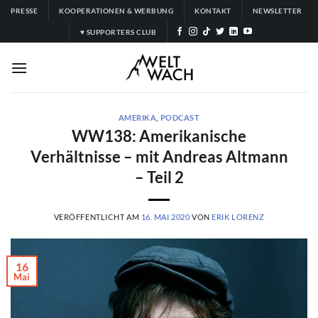
Zum
PRESSE
KOOPERATIONEN & WERBUNG
KONTAKT
NEWSLETTER
Inhalt
♥ SUPPORTERS CLUB
springen
AMERIKA
,
PODCAST
WW138: Amerikanische
Verhältnisse – mit Andreas Altmann
– Teil 2
VERÖFFENTLICHT AM
16. MAI 2020
VON
ERIK LORENZ
16
Mai