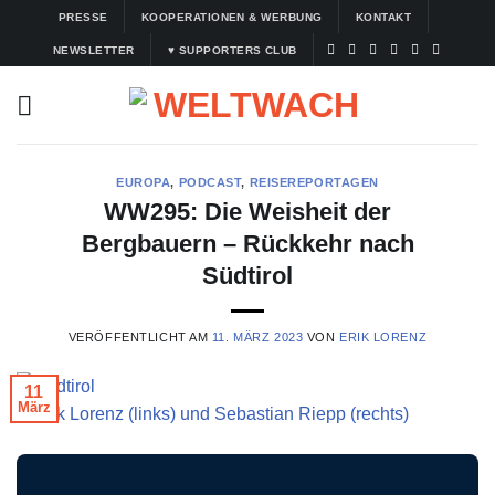
Zum
PRESSE
KOOPERATIONEN & WERBUNG
KONTAKT
Inhalt
NEWSLETTER
♥ SUPPORTERS CLUB
springen
EUROPA
,
PODCAST
,
REISEREPORTAGEN
WW295: Die Weisheit der
Bergbauern – Rückkehr nach
Südtirol
VERÖFFENTLICHT AM
11. MÄRZ 2023
VON
ERIK LORENZ
11
März
© Erik Lorenz (links) und Sebastian Riepp (rechts)