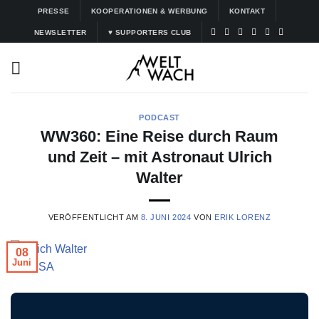
Zum
PRESSE
KOOPERATIONEN & WERBUNG
KONTAKT
Inhalt
NEWSLETTER
♥ SUPPORTERS CLUB
springen
PODCAST
WW360: Eine Reise durch Raum
und Zeit – mit Astronaut Ulrich
Walter
VERÖFFENTLICHT AM
8. JUNI 2024
VON
ERIK LORENZ
08
Juni
© NASA