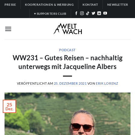
Zum
PRESSE
KOOPERATIONEN & WERBUNG
KONTAKT
NEWSLETTER
Inhalt
♥ SUPPORTERS CLUB
springen
PODCAST
WW231 – Gutes Reisen – nachhaltig
unterwegs mit Jacqueline Albers
VERÖFFENTLICHT AM
25. DEZEMBER 2021
VON
ERIK LORENZ
25
Dez.