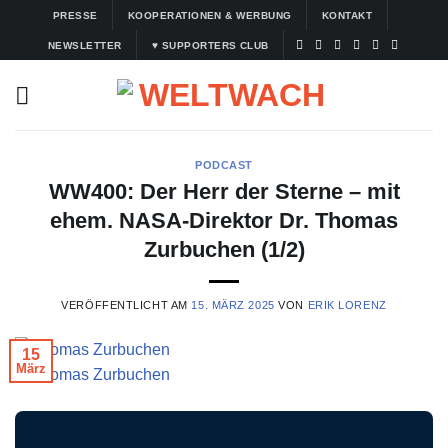
Zum
PRESSE
KOOPERATIONEN & WERBUNG
KONTAKT
Inhalt
NEWSLETTER
♥ SUPPORTERS CLUB
springen
PODCAST
WW400: Der Herr der Sterne – mit
ehem. NASA-Direktor Dr. Thomas
Zurbuchen (1/2)
VERÖFFENTLICHT AM
15. MÄRZ 2025
VON
ERIK LORENZ
15
März
© Thomas Zurbuchen