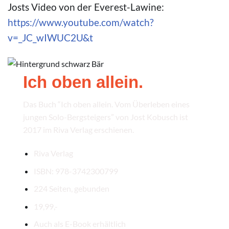
Josts Video von der Everest-Lawine:
https://www.youtube.com/watch?
v=_JC_wIWUC2U&t
Ich oben allein.
Das Buch “Ich oben allein. Vom Überleben eines
jungen Solo-Bergsteigers” von Jost Kobusch ist
2017 im Riva Verlag erschienen.
Riva Verlag
ISBN: 978-3742300799
224 Seiten, gebunden
19,99,-
Auch als E-Book erhältlich