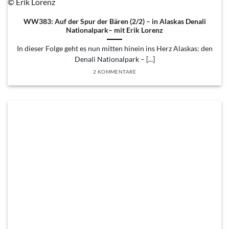
© Erik Lorenz
WW383: Auf der Spur der Bären (2/2) – in Alaskas Denali
Nationalpark– mit Erik Lorenz
In dieser Folge geht es nun mitten hinein ins Herz Alaskas: den
Denali Nationalpark – [...]
2 KOMMENTARE