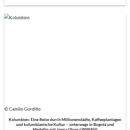
© Camilo Gordillo
Kolumbien: Eine Reise durch Millionenstädte, Kaffeeplantagen
und kolumbianische Kultur – unterwegs in Bogotá und
Medellín mit Janna Olson I WW450