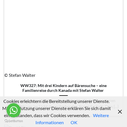
© Stefan Walter
WW327: Mit drei Kindern auf Bärensuche – eine
Familienreise durch Kanada mit Stefan Walter
Cookies erleichtern die Bereitstellung unserer Dienste.
Menschenleere Wälder, schneebedeckte Gipfel, Seen, deren
klares Wasser im Licht der aufgehenden Sonne funkelt: Dies [...]
Mit der Nutzung unserer Dienste erklären Sie sich damit
einverstanden, dass wir Cookies verwenden.
Weitere
Informationen
OK