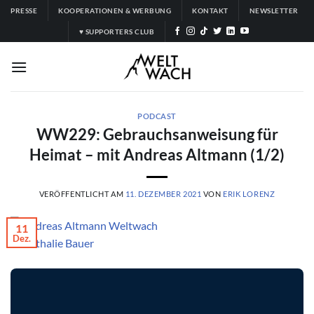
Zum
PRESSE
KOOPERATIONEN & WERBUNG
KONTAKT
NEWSLETTER
Inhalt
♥ SUPPORTERS CLUB
springen
PODCAST
WW229: Gebrauchsanweisung für
Heimat – mit Andreas Altmann (1/2)
VERÖFFENTLICHT AM
11. DEZEMBER 2021
VON
ERIK LORENZ
11
Dez.
© Nathalie Bauer