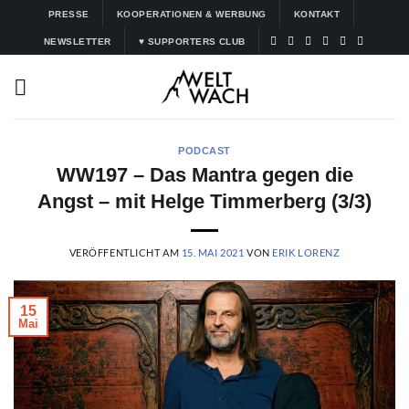
Zum
PRESSE
KOOPERATIONEN & WERBUNG
KONTAKT
Inhalt
NEWSLETTER
♥ SUPPORTERS CLUB
springen
PODCAST
WW197 – Das Mantra gegen die
Angst – mit Helge Timmerberg (3/3)
VERÖFFENTLICHT AM
15. MAI 2021
VON
ERIK LORENZ
15
Mai