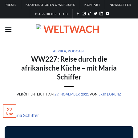
Zum
PRESSE
KOOPERATIONEN & WERBUNG
KONTAKT
NEWSLETTER
Inhalt
♥ SUPPORTERS CLUB
springen
AFRIKA
,
PODCAST
WW227: Reise durch die
afrikanische Küche – mit Maria
Schiffer
VERÖFFENTLICHT AM
27. NOVEMBER 2021
VON
ERIK LORENZ
27
Nov.
© Maria Schiffer