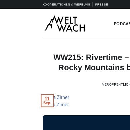
Zum
KOOPERATIONEN & WERBUNG
PRESSE
Inhalt
springen
PODCA
WW215: Rivertime –
Rocky Mountains b
VERÖFFENTLIC
11
Sep.
© Ana Zirner