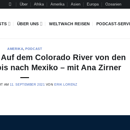
Über
Afrika
Amerika
Asien
Europa
Ozeanien
STS
ÜBER UNS
WELTWACH REISEN
PODCAST-SERV
AMERIKA
,
PODCAST
 Auf dem Colorado River von den
is nach Mexiko – mit Ana Zirner
HT AM
11. SEPTEMBER 2021
VON
ERIK LORENZ