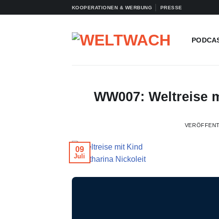
Zum
KOOPERATIONEN & WERBUNG
PRESSE
Inhalt
springen
PODCA
WW007: Weltreise mi
VERÖFFENT
09
Juli
© Katharina Nickoleit