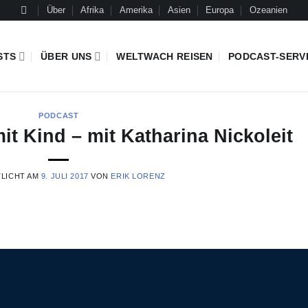
Über
Afrika
Amerika
Asien
Europa
Ozeanien
STS
ÜBER UNS
WELTWACH REISEN
PODCAST-SERV
PODCAST
t Kind – mit Katharina Nickoleit
LICHT AM
9. JULI 2017
VON
ERIK LORENZ