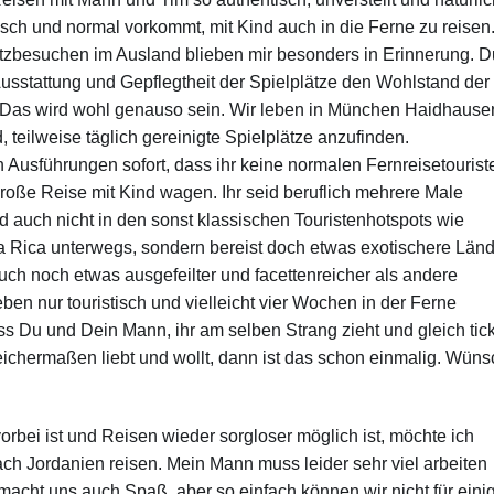
isch und normal vorkommt, mit Kind auch in die Ferne zu reisen
atzbesuchen im Ausland blieben mir besonders in Erinnerung. D
Ausstattung und Gepflegtheit der Spielplätze den Wohlstand der
 Das wird wohl genauso sein. Wir leben in München Haidhause
, teilweise täglich gereinigte Spielplätze anzufinden.
 Ausführungen sofort, dass ihr keine normalen Fernreisetourist
große Reise mit Kind wagen. Ihr seid beruflich mehrere Male
d auch nicht in den sonst klassischen Touristenhotspots wie
a Rica unterwegs, sondern bereist doch etwas exotischere Länd
uch noch etwas ausgefeilter und facettenreicher als andere
eben nur touristisch und vielleicht vier Wochen in der Ferne
dass Du und Dein Mann, ihr am selben Strang zieht und gleich tick
ichermaßen liebt und wollt, dann ist das schon einmalig. Wün
bei ist und Reisen wieder sorgloser möglich ist, möchte ich
h Jordanien reisen. Mein Mann muss leider sehr viel arbeiten
 macht uns auch Spaß, aber so einfach können wir nicht für eini