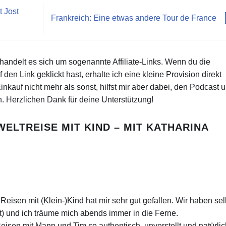
 Jost
Frankreich: Eine etwas andere Tour de France
 handelt es sich um sogenannte Affiliate-Links. Wenn du die
den Link geklickt hast, erhalte ich eine kleine Provision direkt
nkauf nicht mehr als sonst, hilfst mir aber dabei, den Podcast 
n. Herzlichen Dank für deine Unterstützung!
WELTREISE MIT KIND – MIT KATHARINA
isen mit (Klein-)Kind hat mir sehr gut gefallen. Wir haben sel
lt) und ich träume mich abends immer in die Ferne.
isen mit Mann und Tim so authentisch, unverstellt und natürlic