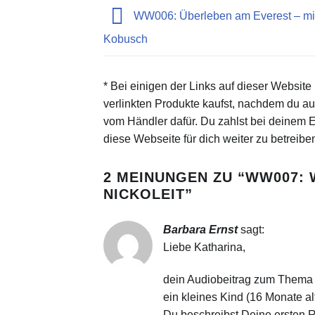
WW006: Überleben am Everest – mit
Kobusch
* Bei einigen der Links auf dieser Website
verlinkten Produkte kaufst, nachdem du auf 
vom Händler dafür. Du zahlst bei deinem Ei
diese Webseite für dich weiter zu betreibe
2 MEINUNGEN ZU “
WW007: 
NICKOLEIT
”
Barbara Ernst
sagt:
Liebe Katharina,
dein Audiobeitrag zum Thema Re
ein kleines Kind (16 Monate a
Du beschreibst Deine ersten Re