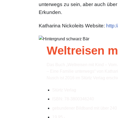
unterwegs zu sein, aber auch üb
Erkunden.
Katharina Nickoleits Website:
http:
Weltreisen m
Das Buch „Weltreisen mit Kind – Vo
– Eine Familie unterwegs“ von Kathari
Nusch ist 2016 im Stürtz Verlag ersch
Stürtz Verlag
ISBN: 78-3800346240
gebundener Bildband mit über 240 
19,95,-