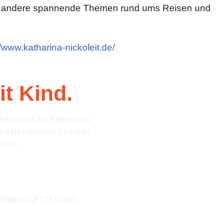
er andere spannende Themen rund ums Reisen und
//www.katharina-nickoleit.de/
it Kind.
m Amazonas bis Kathmandu
na Nickoleit und Christian
ienen.
Bildern auf 128 Seiten