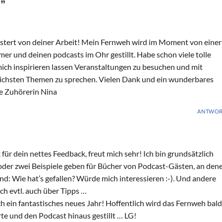
E
”
geistert von deiner Arbeit! Mein Fernweh wird im Moment von einer
 und deinen podcasts im Ohr gestillt. Habe schon viele tolle
ich inspirieren lassen Veranstaltungen zu besuchen und mit
lichsten Themen zu sprechen. Vielen Dank und ein wunderbares
ue Zuhörerin Nina
ANTWOR
 für dein nettes Feedback, freut mich sehr! Ich bin grundsätzlich
 oder zwei Beispiele geben für Bücher von Podcast-Gästen, an den
nd: Wie hat’s gefallen? Würde mich interessieren :-). Und andere
ch evtl. auch über Tipps …
 ein fantastisches neues Jahr! Hoffentlich wird das Fernweh bald
te und den Podcast hinaus gestillt … LG!