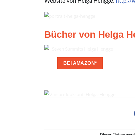
Website von Helga Hengge:
http:/
© Helga Hengge
Bücher von Helga 
BEI AMAZON*
© Helga Hengge
Dieser Eintrag wurd