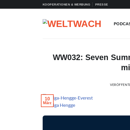
Zum
KOOPERATIONEN & WERBUNG
PRESSE
Inhalt
springen
PODCA
WW032: Seven Summi
mi
VERÖFFENT
10
März
© Helga Hengge