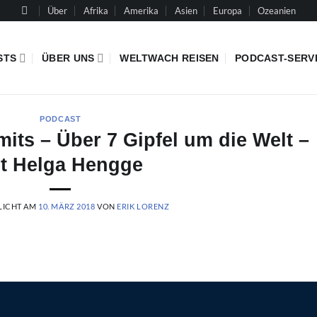
Über
Afrika
Amerika
Asien
Europa
Ozeanien
STS
ÜBER UNS
WELTWACH REISEN
PODCAST-SERV
PODCAST
ts – Über 7 Gipfel um die Welt –
t Helga Hengge
LICHT AM
10. MÄRZ 2018
VON
ERIK LORENZ