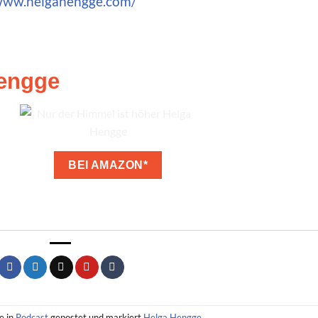
/www.helgahengge.com/
© Erik Lorenz
Hengge
BEI AMAZON*
e in
Podcast
gepostet und markiert
Helga Hengge
.