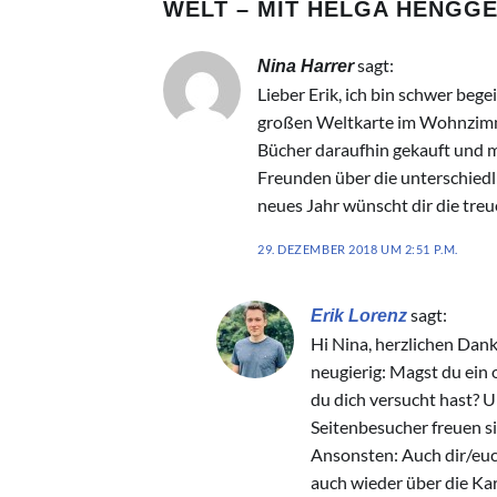
WELT – MIT HELGA HENGG
sagt:
Nina Harrer
Lieber Erik, ich bin schwer be
großen Weltkarte im Wohnzimmer
Bücher daraufhin gekauft und m
Freunden über die unterschied
neues Jahr wünscht dir die tre
29. DEZEMBER 2018 UM 2:51 P.M.
sagt:
Erik Lorenz
Hi Nina, herzlichen Dank
neugierig: Magst du ein
du dich versucht hast? U
Seitenbesucher freuen si
Ansonsten: Auch dir/euch
auch wieder über die Kar