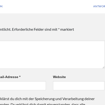
.M.
ANTWOR
tlicht.
Erforderliche Felder sind mit
*
markiert
ail-Adresse
*
Website
klärst du dich mit der Speicherung und Verarbeitung deiner
nden. Du erklärst dich damit einverstanden, dass alle