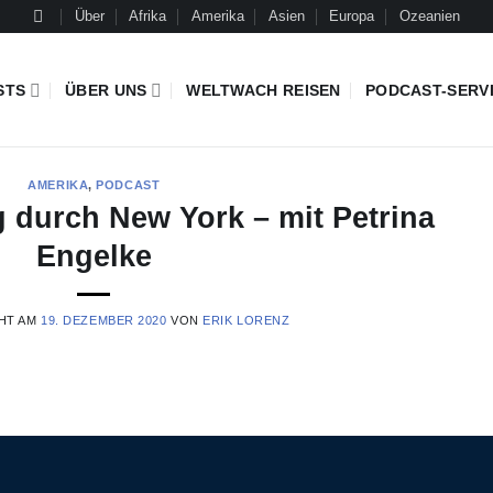
Über
Afrika
Amerika
Asien
Europa
Ozeanien
STS
ÜBER UNS
WELTWACH REISEN
PODCAST-SERV
AMERIKA
,
PODCAST
 durch New York – mit Petrina
Engelke
HT AM
19. DEZEMBER 2020
VON
ERIK LORENZ