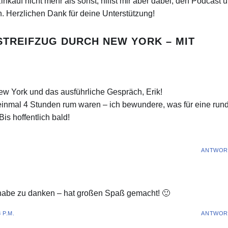
nkauf nicht mehr als sonst, hilfst mir aber dabei, den Podcast 
n. Herzlichen Dank für deine Unterstützung!
STREIFZUG DURCH NEW YORK – MIT
w York und das ausführliche Gespräch, Erik!
einmal 4 Stunden rum waren – ich bewundere, was für eine run
is hoffentlich bald!
ANTWOR
h habe zu danken – hat großen Spaß gemacht! 🙂
 P.M.
ANTWOR