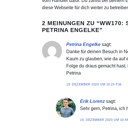
vom Händler dafür. Du zahlst bei deinem Ei
diese Webseite für dich weiter zu betreibe
2 MEINUNGEN ZU “
WW170: 
PETRINA ENGELKE
”
Petrina Engelke
sagt:
Danke für deinen Besuch in Ne
Kaum zu glauben, wie da auf 
Folge du draus gemacht hast. B
Petrina
19. DEZEMBER 2020 UM 10:25 P.M.
Erik Lorenz
sagt:
Sehr gern, Petrina, ic
19. DEZEMBER 2020 UM 10:48