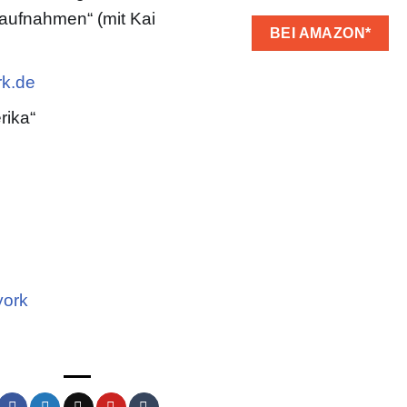
ufnahmen“ (mit Kai
BEI AMAZON*
k.de
rika“
ork