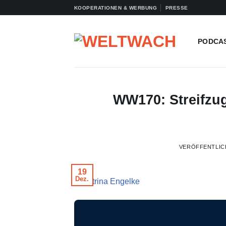
Zum
KOOPERATIONEN & WERBUNG
PRESSE
Inhalt
springen
PODCA
WW170: Streifzug
VERÖFFENTLIC
19
Dez.
© Petrina Engelke