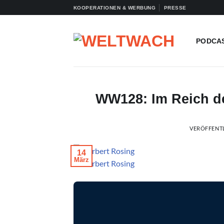
Zum
KOOPERATIONEN & WERBUNG
PRESSE
Inhalt
springen
PODCA
WW128: Im Reich de
VERÖFFENT
14
März
© Norbert Rosing