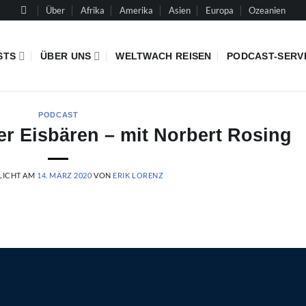
Über
Afrika
Amerika
Asien
Europa
Ozeanien
STS
ÜBER UNS
WELTWACH REISEN
PODCAST-SERV
PODCAST
r Eisbären – mit Norbert Rosing
LICHT AM
14. MÄRZ 2020
VON
ERIK LORENZ