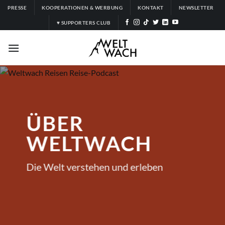
Zum
PRESSE
KOOPERATIONEN & WERBUNG
KONTAKT
NEWSLETTER
Inhalt
♥ SUPPORTERS CLUB
springen
ÜBER
WELTWACH
Die Welt verstehen und erleben