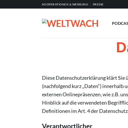
Zum
KOOPERATIONEN & WERBUNG
PRESSE
Inhalt
springen
PODCA
D
Diese Datenschutzerklärung klärt Sie
(nachfolgend kurz „Daten“) innerhalb
externen Onlinepräsenzen, wie z.B. uns
Hinblick auf die verwendeten Begriffli
Definitionen im Art. 4 der Datenschu
Verantwortlicher