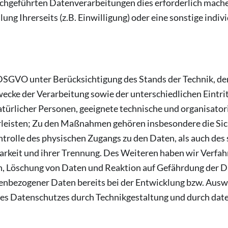
chgeführten Datenverarbeitungen dies erforderlich machen
g Ihrerseits (z.B. Einwilligung) oder eine sonstige indiv
DSGVO unter Berücksichtigung des Stands der Technik, de
cke der Verarbeitung sowie der unterschiedlichen Eintri
 natürlicher Personen, geeignete technische und organisa
eisten; Zu den Maßnahmen gehören insbesondere die Siche
rolle des physischen Zugangs zu den Daten, als auch des s
rkeit und ihrer Trennung. Des Weiteren haben wir Verfahre
 Löschung von Daten und Reaktion auf Gefährdung der Da
nenbezogener Daten bereits bei der Entwicklung bzw. Aus
des Datenschutzes durch Technikgestaltung und durch dat