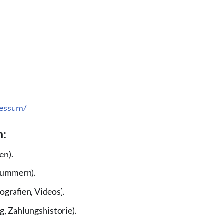
ressum/
n:
en).
nnummern).
ografien, Videos).
, Zahlungshistorie).