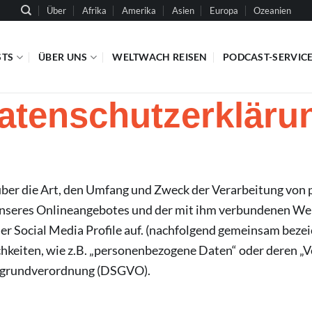
Über
Afrika
Amerika
Asien
Europa
Ozeanien
STS
ÜBER UNS
WELTWACH REISEN
PODCAST-SERVIC
atenschutzerkläru
 über die Art, den Umfang und Zweck der Verarbeitung vo
 unseres Onlineangebotes und der mit ihm verbundenen We
er Social Media Profile auf. (nachfolgend gemeinsam bezei
chkeiten, wie z.B. „personenbezogene Daten“ oder deren „V
tzgrundverordnung (DSGVO).