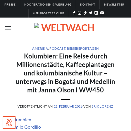
Zum
PRESSE
KOOPERATIONEN & WERBUNG
KONTAKT
NEWSLETTER
Inhalt
♥ SUPPORTERS CLUB
springen
AMERIKA
,
PODCAST
,
REISEREPORTAGEN
Kolumbien: Eine Reise durch
Millionenstädte, Kaffeeplantagen
und kolumbianische Kultur –
unterwegs in Bogotá und Medellín
mit Janna Olson I WW450
VERÖFFENTLICHT AM
28. FEBRUAR 2026
VON
ERIK LORENZ
28
Feb.
© Camilo Gordillo