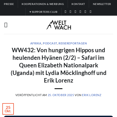
Zum
PRESSE
KOOPERATIONEN & WERBUNG
KONTAKT
NEWSLETTER
Inhalt
♥ SUPPORTERS CLUB
springen
AFRIKA
,
PODCAST
,
REISEREPORTAGEN
WW432: Von hungrigen Hippos und
heulenden Hyänen (2/2) – Safari im
Queen Elizabeth Nationalpark
(Uganda) mit Lydia Möcklinghoff und
Erik Lorenz
VERÖFFENTLICHT AM
25. OKTOBER 2025
VON
ERIK LORENZ
25
Okt.