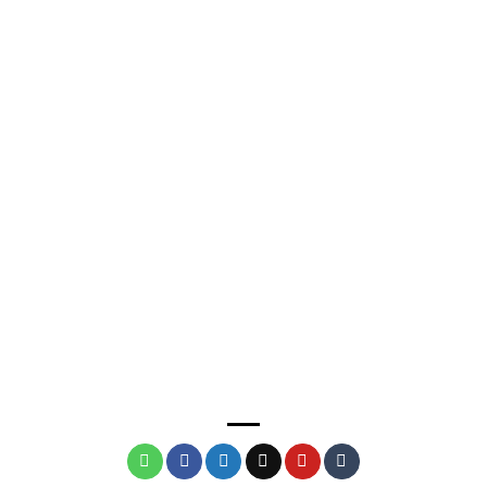
© Petra Lorenz
© Erik Lorenz
© Cedric Xia
© Petra Lorenz
© Cedric Xia
© Lydia Möcklinghoff
© Petra Lorenz