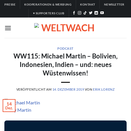
Zum
PRESSE
KOOPERATIONEN & WERBUNG
KONTAKT
NEWSLETTER
Inhalt
♥ SUPPORTERS CLUB
springen
PODCAST
WW115: Michael Martin – Bolivien,
Indonesien, Indien – und: neues
Wüstenwissen!
VERÖFFENTLICHT AM
14. DEZEMBER 2019
VON
ERIK LORENZ
14
Dez.
© Elly Martin