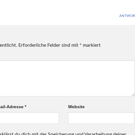
ANTWOR
entlicht.
Erforderliche Felder sind mit
*
markiert
ail-Adresse
*
Website
rklärst du dich mit der Speicherung und Verarbeitung deiner