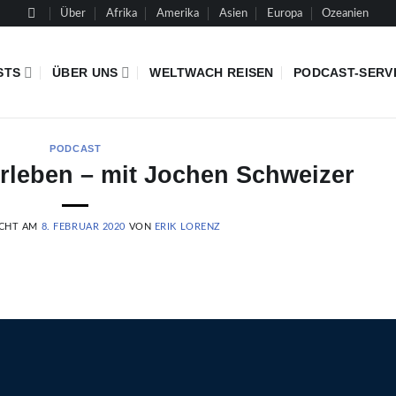
Über
Afrika
Amerika
Asien
Europa
Ozeanien
STS
ÜBER UNS
WELTWACH REISEN
PODCAST-SERV
PODCAST
leben – mit Jochen Schweizer
ICHT AM
8. FEBRUAR 2020
VON
ERIK LORENZ