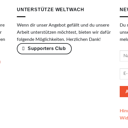
UNTERSTÜTZE WELTWACH
NE
ere
Wenn dir unser Angebot gefällt und du unsere
Du 
r
Arbeit unterstützen möchtest, bieten wir dafür
uns
ren
folgende Möglichkeiten. Herzlichen Dank!
mel
Supporters Club
Hinw
Wid