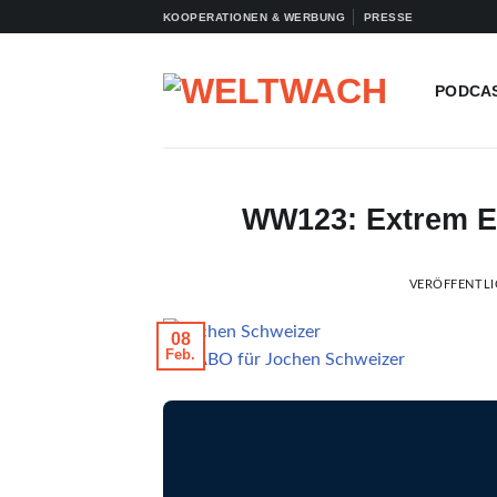
Zum
KOOPERATIONEN & WERBUNG
PRESSE
Inhalt
springen
PODCA
WW123: Extrem Er
VERÖFFENTL
08
Feb.
© GABO für Jochen Schweizer