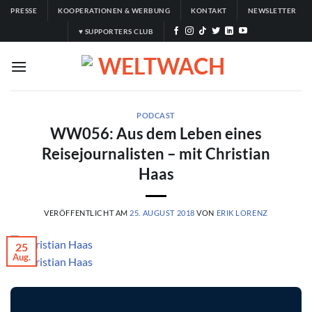
Zum
PRESSE
KOOPERATIONEN & WERBUNG
KONTAKT
NEWSLETTER
Inhalt
♥ SUPPORTERS CLUB
springen
PODCAST
WW056: Aus dem Leben eines
Reisejournalisten – mit Christian
Haas
VERÖFFENTLICHT AM
25. AUGUST 2018
VON
ERIK LORENZ
25
Aug.
© Christian Haas