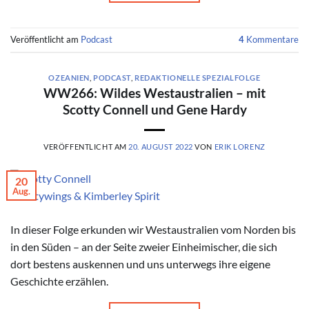
Veröffentlicht am
Podcast
4
Kommentare
OZEANIEN
,
PODCAST
,
REDAKTIONELLE SPEZIALFOLGE
WW266: Wildes Westaustralien – mit
Scotty Connell und Gene Hardy
VERÖFFENTLICHT AM
20. AUGUST 2022
VON
ERIK LORENZ
20
Aug.
© saltywings & Kimberley Spirit
In dieser Folge erkunden wir Westaustralien vom Norden bis
in den Süden – an der Seite zweier Einheimischer, die sich
dort bestens auskennen und uns unterwegs ihre eigene
Geschichte erzählen.