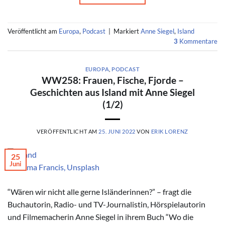
Veröffentlicht am
Europa
,
Podcast
|
Markiert
Anne Siegel
,
Island
3
Kommentare
EUROPA
,
PODCAST
WW258: Frauen, Fische, Fjorde –
Geschichten aus Island mit Anne Siegel
(1/2)
VERÖFFENTLICHT AM
25. JUNI 2022
VON
ERIK LORENZ
25
Juni
© Emma Francis, Unsplash
“Wären wir nicht alle gerne Isländerinnen?” – fragt die
Buchautorin, Radio- und TV-Journalistin, Hörspielautorin
und Filmemacherin Anne Siegel in ihrem Buch “Wo die