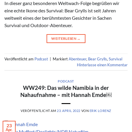
In dieser ganz besonderen Weltwach-Folge begrüßen wir
eine echte Ikone des Survival: Bear Grylls ist seit Jahren
weltweit eines der berühmtesten Gesichter in Sachen
Survival und Outdoor-Abenteuer.
WEITERLESEN
→
Veröffentlicht am
Podcast
|
Markiert
Abenteuer
,
Bear Grylls
,
Survival
Hinterlasse einen Kommentar
PODCAST
WW249: Das wilde Namibia in der
Nahaufnahme – mit Hannah Emde￼
VERÖFFENTLICHT AM
23. APRIL 2022
VON
ERIK LORENZ
23
Apr.
© Tina Muffert/Doclights/NDR Naturfilm