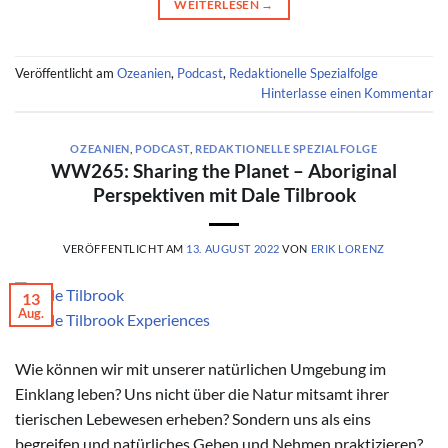
WEITERLESEN
→
Veröffentlicht am
Ozeanien
,
Podcast
,
Redaktionelle Spezialfolge
Hinterlasse einen Kommentar
OZEANIEN
,
PODCAST
,
REDAKTIONELLE SPEZIALFOLGE
WW265: Sharing the Planet – Aboriginal
Perspektiven mit Dale Tilbrook
VERÖFFENTLICHT AM
13. AUGUST 2022
VON
ERIK LORENZ
13
Aug.
© Dale Tilbrook Experiences
Wie können wir mit unserer natürlichen Umgebung im
Einklang leben? Uns nicht über die Natur mitsamt ihrer
tierischen Lebewesen erheben? Sondern uns als eins
begreifen und natürliches Geben und Nehmen praktizieren?