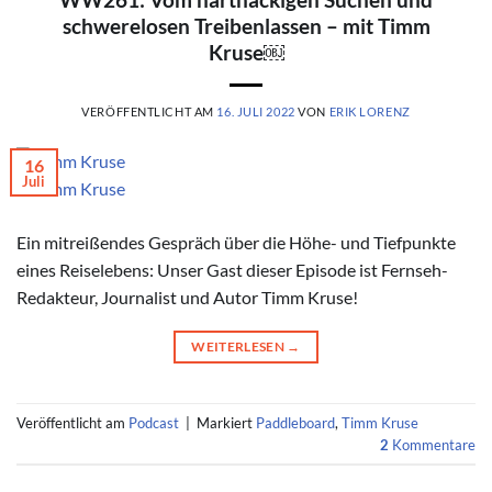
schwerelosen Treibenlassen – mit Timm
Kruse￼
VERÖFFENTLICHT AM
16. JULI 2022
VON
ERIK LORENZ
16
Juli
© Timm Kruse
Ein mitreißendes Gespräch über die Höhe- und Tiefpunkte
eines Reiselebens: Unser Gast dieser Episode ist Fernseh-
Redakteur, Journalist und Autor Timm Kruse!
WEITERLESEN
→
Veröffentlicht am
Podcast
|
Markiert
Paddleboard
,
Timm Kruse
2
Kommentare