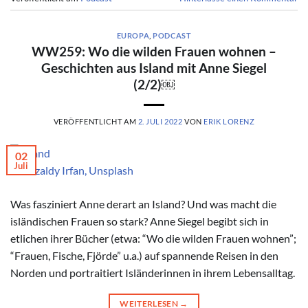
EUROPA
,
PODCAST
WW259: Wo die wilden Frauen wohnen –
Geschichten aus Island mit Anne Siegel
(2/2)￼
VERÖFFENTLICHT AM
2. JULI 2022
VON
ERIK LORENZ
02
Juli
© Dezaldy Irfan, Unsplash
Was fasziniert Anne derart an Island? Und was macht die
isländischen Frauen so stark? Anne Siegel begibt sich in
etlichen ihrer Bücher (etwa: “Wo die wilden Frauen wohnen”;
“Frauen, Fische, Fjörde” u.a.) auf spannende Reisen in den
Norden und portraitiert Isländerinnen in ihrem Lebensalltag.
WEITERLESEN
→