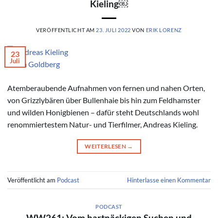
Kieling￼
VERÖFFENTLICHT AM
23. JULI 2022
VON
ERIK LORENZ
23
Juli
© Lea Goldberg
Atemberaubende Aufnahmen von fernen und nahen Orten,
von Grizzlybären über Bullenhaie bis hin zum Feldhamster
und wilden Honigbienen – dafür steht Deutschlands wohl
renommiertestem Natur- und Tierfilmer, Andreas Kieling.
WEITERLESEN
→
Veröffentlicht am
Podcast
Hinterlasse einen Kommentar
PODCAST
WW261: Vom hartnäckigen Suchen und