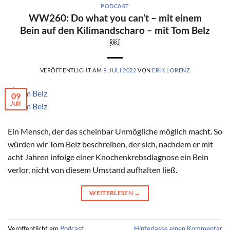
PODCAST
WW260: Do what you can’t – mit einem
Bein auf den Kilimandscharo – mit Tom Belz
￼
VERÖFFENTLICHT AM
9. JULI 2022
VON
ERIK LORENZ
09
Juli
© Tom Belz
Ein Mensch, der das scheinbar Unmögliche möglich macht. So
würden wir Tom Belz beschreiben, der sich, nachdem er mit
acht Jahren infolge einer Knochenkrebsdiagnose ein Bein
verlor, nicht von diesem Umstand aufhalten ließ.
WEITERLESEN
→
Veröffentlicht am
Podcast
Hinterlasse einen Kommentar