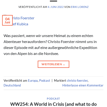
VERÖFFENTLICHT AM
4. JUNI 2022
VON
ERIK LORENZ
04
Juni
© Jozef Kubica
Was passiert, wenn wir unsere Heimat zu einem echten
Abenteuer herausfordern? Christo Foerster nimmt uns in
dieser Episode mit auf eine außergewöhnliche Expedition
von den Alpen bis an die Nordsee.
WEITERLESEN
→
Veröffentlicht am
Europa
,
Podcast
|
Markiert
christo foerster
,
Deutschland
Hinterlasse einen Kommentar
PODCAST
WW254: A World in Crisis (and what to do