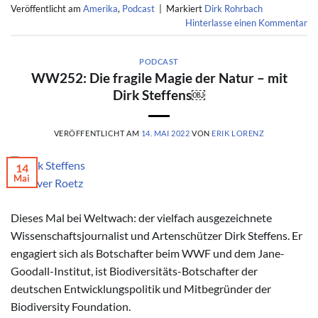
Veröffentlicht am
Amerika
,
Podcast
|
Markiert
Dirk Rohrbach
Hinterlasse einen Kommentar
PODCAST
WW252: Die fragile Magie der Natur – mit
Dirk Steffens￼
VERÖFFENTLICHT AM
14. MAI 2022
VON
ERIK LORENZ
14
Mai
© Oliver Roetz
Dieses Mal bei Weltwach: der vielfach ausgezeichnete
Wissenschaftsjournalist und Artenschützer Dirk Steffens. Er
engagiert sich als Botschafter beim WWF und dem Jane-
Goodall-Institut, ist Biodiversitäts-Botschafter der
deutschen Entwicklungspolitik und Mitbegründer der
Biodiversity Foundation.