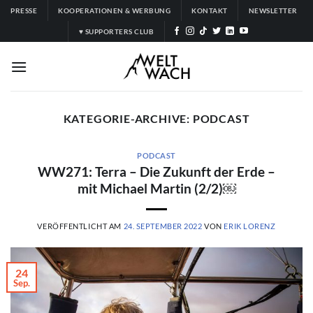
Zum
PRESSE
KOOPERATIONEN & WERBUNG
KONTAKT
NEWSLETTER
Inhalt
♥ SUPPORTERS CLUB
springen
KATEGORIE-ARCHIVE:
PODCAST
PODCAST
WW271: Terra – Die Zukunft der Erde –
mit Michael Martin (2/2)￼
VERÖFFENTLICHT AM
24. SEPTEMBER 2022
VON
ERIK LORENZ
24
Sep.