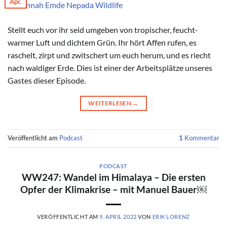
Apr.
© Hannah Emde Nepada Wildlife
Stellt euch vor ihr seid umgeben von tropischer, feucht-
warmer Luft und dichtem Grün. Ihr hört Affen rufen, es
raschelt, zirpt und zwitschert um euch herum, und es riecht
nach waldiger Erde. Dies ist einer der Arbeitsplätze unseres
Gastes dieser Episode.
WEITERLESEN
→
Veröffentlicht am
Podcast
1
Kommentar
PODCAST
WW247: Wandel im Himalaya – Die ersten
Opfer der Klimakrise – mit Manuel Bauer￼
VERÖFFENTLICHT AM
9. APRIL 2022
VON
ERIK LORENZ