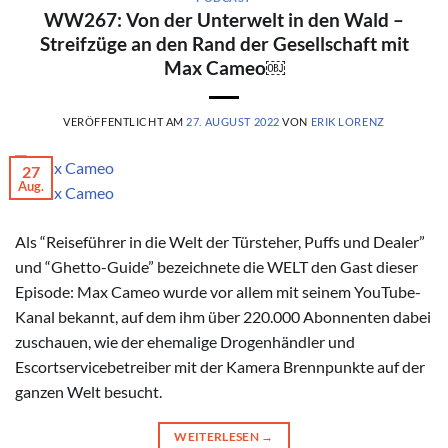
WW267: Von der Unterwelt in den Wald –
Streifzüge an den Rand der Gesellschaft mit
Max Cameo￼
VERÖFFENTLICHT AM
27. AUGUST 2022
VON
ERIK LORENZ
27
Aug.
© Max Cameo
Als “Reiseführer in die Welt der Türsteher, Puffs und Dealer”
und “Ghetto-Guide” bezeichnete die WELT den Gast dieser
Episode: Max Cameo wurde vor allem mit seinem YouTube-
Kanal bekannt, auf dem ihm über 220.000 Abonnenten dabei
zuschauen, wie der ehemalige Drogenhändler und
Escortservicebetreiber mit der Kamera Brennpunkte auf der
ganzen Welt besucht.
WEITERLESEN
→