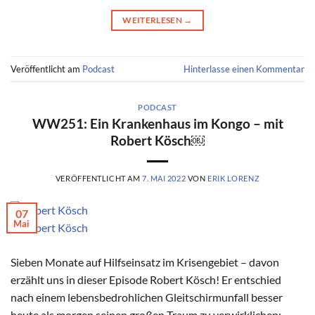
WEITERLESEN
→
Veröffentlicht am
Podcast
Hinterlasse einen Kommentar
PODCAST
WW251: Ein Krankenhaus im Kongo – mit
Robert Kösch￼
VERÖFFENTLICHT AM
7. MAI 2022
VON
ERIK LORENZ
07
Mai
© Robert Kösch
Sieben Monate auf Hilfseinsatz im Krisengebiet – davon
erzählt uns in dieser Episode Robert Kösch! Er entschied
nach einem lebensbedrohlichen Gleitschirmunfall besser
heute als morgen seinen großen Traum zu verwirklichen: