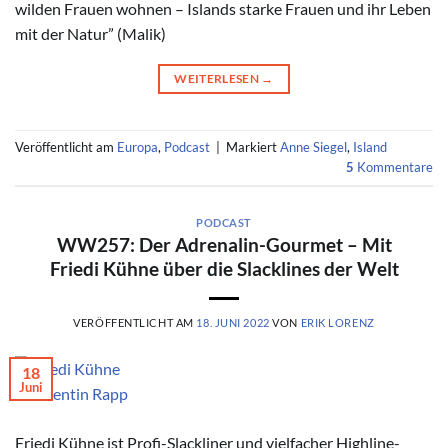
wilden Frauen wohnen – Islands starke Frauen und ihr Leben
mit der Natur” (Malik)
WEITERLESEN
→
Veröffentlicht am
Europa
,
Podcast
|
Markiert
Anne Siegel
,
Island
5
Kommentare
PODCAST
WW257: Der Adrenalin-Gourmet – Mit
Friedi Kühne über die Slacklines der Welt
VERÖFFENTLICHT AM
18. JUNI 2022
VON
ERIK LORENZ
18
Juni
© Valentin Rapp
Friedi Kühne ist Profi-Slackliner und vielfacher Highline-