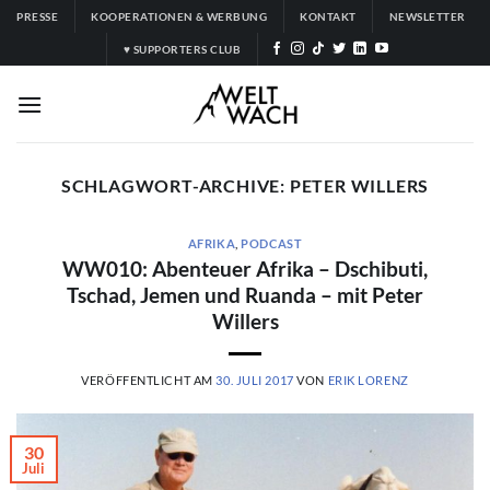
Zum
PRESSE
KOOPERATIONEN & WERBUNG
KONTAKT
NEWSLETTER
Inhalt
♥ SUPPORTERS CLUB
springen
SCHLAGWORT-ARCHIVE:
PETER WILLERS
AFRIKA
,
PODCAST
WW010: Abenteuer Afrika – Dschibuti,
Tschad, Jemen und Ruanda – mit Peter
Willers
VERÖFFENTLICHT AM
30. JULI 2017
VON
ERIK LORENZ
30
Juli