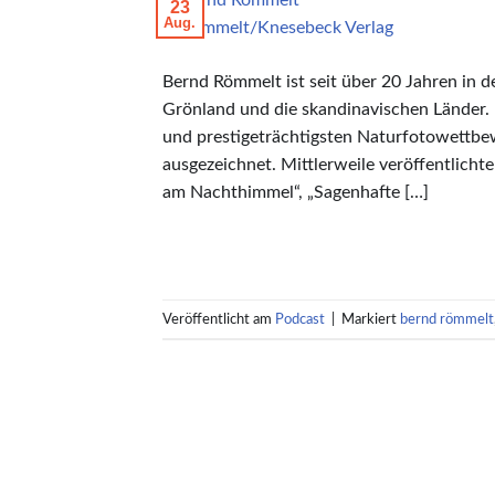
23
Aug.
© Römmelt/Knesebeck Verlag
Bernd Römmelt ist seit über 20 Jahren in d
Grönland und die skandinavischen Länder. 
und prestigeträchtigsten Naturfotowettbew
ausgezeichnet. Mittlerweile veröffentlicht
am Nachthimmel“, „Sagenhafte […]
Veröffentlicht am
Podcast
|
Markiert
bernd römmelt