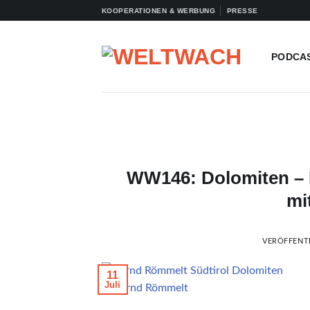
Zum
KOOPERATIONEN & WERBUNG
PRESSE
Inhalt
springen
PODCA
WW146: Dolomiten – I
mi
VERÖFFENT
11
Juli
© Bernd Römmelt