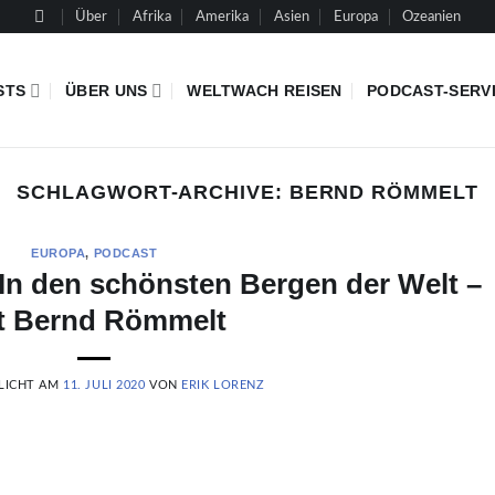
Über
Afrika
Amerika
Asien
Europa
Ozeanien
STS
ÜBER UNS
WELTWACH REISEN
PODCAST-SERV
SCHLAGWORT-ARCHIVE:
BERND RÖMMELT
EUROPA
,
PODCAST
n den schönsten Bergen der Welt –
t Bernd Römmelt
LICHT AM
11. JULI 2020
VON
ERIK LORENZ