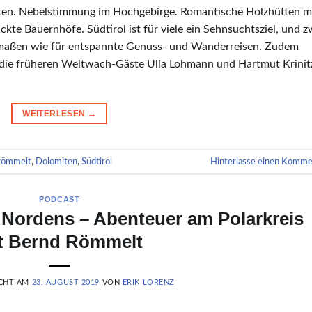
ten. Nebelstimmung im Hochgebirge. Romantische Holzhütten m
kte Bauernhöfe. Südtirol ist für viele ein Sehnsuchtsziel, und z
rmaßen wie für entspannte Genuss- und Wanderreisen. Zudem
ts die früheren Weltwach-Gäste Ulla Lohmann und Hartmut Krinit
WEITERLESEN
→
römmelt
,
Dolomiten
,
Südtirol
Hinterlasse einen Komme
PODCAST
Nordens – Abenteuer am Polarkreis
t Bernd Römmelt
ICHT AM
23. AUGUST 2019
VON
ERIK LORENZ