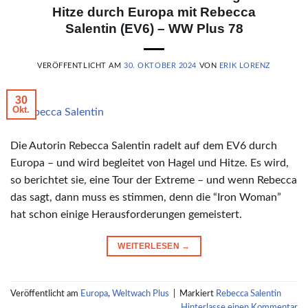
Hitze durch Europa mit Rebecca
Salentin (EV6) – WW Plus 78
VERÖFFENTLICHT AM
30. OKTOBER 2024
VON
ERIK LORENZ
30
Okt.
© Rebecca Salentin
Die Autorin Rebecca Salentin radelt auf dem EV6 durch
Europa – und wird begleitet von Hagel und Hitze. Es wird,
so berichtet sie, eine Tour der Extreme – und wenn Rebecca
das sagt, dann muss es stimmen, denn die “Iron Woman”
hat schon einige Herausforderungen gemeistert.
WEITERLESEN
→
Veröffentlicht am
Europa
,
Weltwach Plus
|
Markiert
Rebecca Salentin
Hinterlasse einen Kommentar