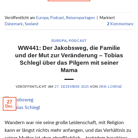
Veröffentlicht am
Europa
,
Podcast
,
Reisereportagen
|
Markiert
2
Dänemark
,
Seeland
Kommentare
EUROPA
,
PODCAST
WW441: Der Jakobsweg, die Familie
und der Mut zur Veränderung – Tobias
Schlegl über das Pilgern mit seiner
Mama
VERÖFFENTLICHT AM
27. DEZEMBER 2025
VON
ERIK LORENZ
27
Dez.
© Tobias Schlegl
Wandern war nie seine große Leidenschaft, mit Religion
kann er längst nichts mehr anfangen, und das Verhältnis zu