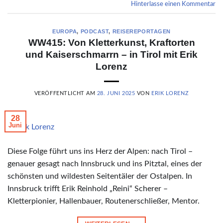
Hinterlasse einen Kommentar
EUROPA
,
PODCAST
,
REISEREPORTAGEN
WW415: Von Kletterkunst, Kraftorten
und Kaiserschmarrn – in Tirol mit Erik
Lorenz
VERÖFFENTLICHT AM
28. JUNI 2025
VON
ERIK LORENZ
28
Juni
© Erik Lorenz
Diese Folge führt uns ins Herz der Alpen: nach Tirol –
genauer gesagt nach Innsbruck und ins Pitztal, eines der
schönsten und wildesten Seitentäler der Ostalpen. In
Innsbruck trifft Erik Reinhold „Reini“ Scherer –
Kletterpionier, Hallenbauer, Routenerschließer, Mentor.