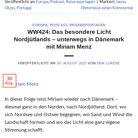
Veröffentlicht am
Europa
,
Podcast
,
Reisereportagen
|
Markiert
Janna
Olson
,
Portugal
Hinterlasse einen Kommentar
EUROPA
,
PODCAST
,
REISEREPORTAGEN
WW424: Das besondere Licht
Nordjütlands – unterwegs in Dänemark
mit Miriam Menz
VERÖFFENTLICHT AM
30. AUGUST 2025
VON
ERIK LORENZ
30
Aug.
© Miriam Menz
In dieser Folge reist Miriam wieder nach Dänemark –
diesmal ganz in den Norden, nach Nordjütland. Dort, wo
sich Nordsee und Ostsee begegnen, wo Sand und Wind die
Landschaft formen und wo das Licht eine ganz eigene
Stimmung schafft.