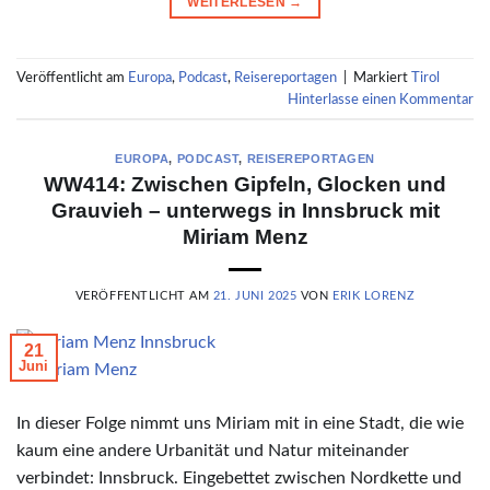
WEITERLESEN
→
Veröffentlicht am
Europa
,
Podcast
,
Reisereportagen
|
Markiert
Tirol
Hinterlasse einen Kommentar
EUROPA
,
PODCAST
,
REISEREPORTAGEN
WW414: Zwischen Gipfeln, Glocken und
Grauvieh – unterwegs in Innsbruck mit
Miriam Menz
VERÖFFENTLICHT AM
21. JUNI 2025
VON
ERIK LORENZ
21
Juni
© Miriam Menz
In dieser Folge nimmt uns Miriam mit in eine Stadt, die wie
kaum eine andere Urbanität und Natur miteinander
verbindet: Innsbruck. Eingebettet zwischen Nordkette und