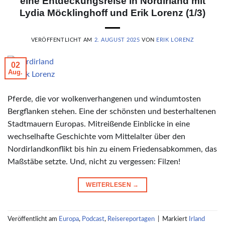
eine Entdeckungsreise in Nordirland mit
Lydia Möcklinghoff und Erik Lorenz (1/3)
VERÖFFENTLICHT AM
2. AUGUST 2025
VON
ERIK LORENZ
02
Aug.
© Erik Lorenz
Pferde, die vor wolkenverhangenen und windumtosten
Bergflanken stehen. Eine der schönsten und besterhaltenen
Stadtmauern Europas. Mitreißende Einblicke in eine
wechselhafte Geschichte vom Mittelalter über den
Nordirlandkonflikt bis hin zu einem Friedensabkommen, das
Maßstäbe setzte. Und, nicht zu vergessen: Filzen!
WEITERLESEN
→
Veröffentlicht am
Europa
,
Podcast
,
Reisereportagen
|
Markiert
Irland