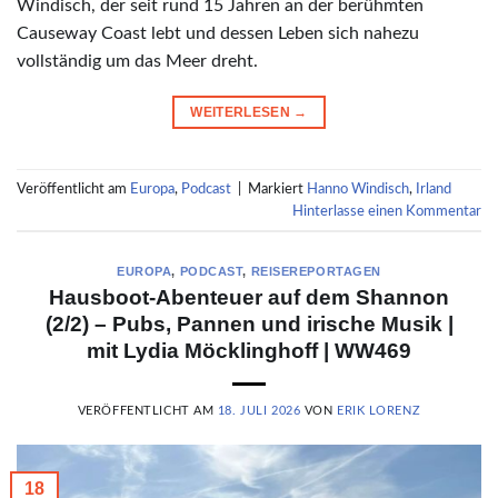
Windisch, der seit rund 15 Jahren an der berühmten
Causeway Coast lebt und dessen Leben sich nahezu
vollständig um das Meer dreht.
WEITERLESEN
→
Veröffentlicht am
Europa
,
Podcast
|
Markiert
Hanno Windisch
,
Irland
Hinterlasse einen Kommentar
EUROPA
,
PODCAST
,
REISEREPORTAGEN
Hausboot-Abenteuer auf dem Shannon
(2/2) – Pubs, Pannen und irische Musik |
mit Lydia Möcklinghoff | WW469
VERÖFFENTLICHT AM
18. JULI 2026
VON
ERIK LORENZ
18