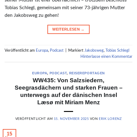
seiner Mutter ist eher oberflächlich – trotzdem beschloss
Tobias Schlegl, gemeinsam mit seiner 73-jährigen Mutter
den Jakobsweg zu gehen!
WEITERLESEN
→
Veröffentlicht am
Europa
,
Podcast
|
Markiert
Jakobsweg
,
Tobias Schlegl
Hinterlasse einen Kommentar
EUROPA
,
PODCAST
,
REISEREPORTAGEN
WW435: Von Salzsiedern,
Seegrasdächern und starken Frauen –
unterwegs auf der dänischen Insel
Læsø mit Miriam Menz
VERÖFFENTLICHT AM
15. NOVEMBER 2025
VON
ERIK LORENZ
15