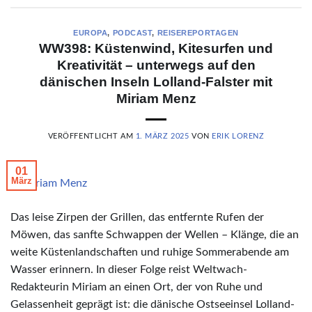
EUROPA
,
PODCAST
,
REISEREPORTAGEN
WW398: Küstenwind, Kitesurfen und
Kreativität – unterwegs auf den
dänischen Inseln Lolland-Falster mit
Miriam Menz
VERÖFFENTLICHT AM
1. MÄRZ 2025
VON
ERIK LORENZ
01
März
© Miriam Menz
Das leise Zirpen der Grillen, das entfernte Rufen der
Möwen, das sanfte Schwappen der Wellen – Klänge, die an
weite Küstenlandschaften und ruhige Sommerabende am
Wasser erinnern. In dieser Folge reist Weltwach-
Redakteurin Miriam an einen Ort, der von Ruhe und
Gelassenheit geprägt ist: die dänische Ostseeinsel Lolland-