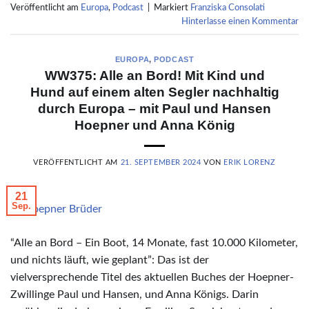
Veröffentlicht am
Europa
,
Podcast
|
Markiert
Franziska Consolati
Hinterlasse einen Kommentar
EUROPA
,
PODCAST
WW375: Alle an Bord! Mit Kind und
Hund auf einem alten Segler nachhaltig
durch Europa – mit Paul und Hansen
Hoepner und Anna König
VERÖFFENTLICHT AM
21. SEPTEMBER 2024
VON
ERIK LORENZ
21
Sep.
(c) Hoepner Brüder
“Alle an Bord – Ein Boot, 14 Monate, fast 10.000 Kilometer,
und nichts läuft, wie geplant”: Das ist der
vielversprechende Titel des aktuellen Buches der Hoepner-
Zwillinge Paul und Hansen, und Anna Königs. Darin