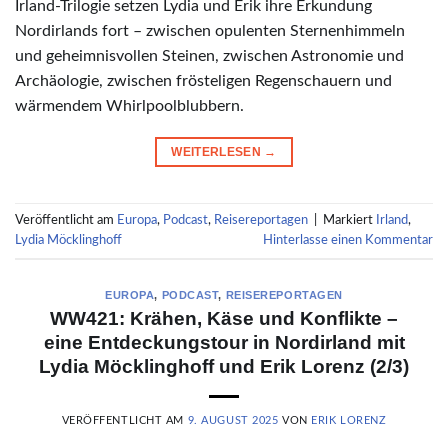
Irland-Trilogie setzen Lydia und Erik ihre Erkundung
Nordirlands fort – zwischen opulenten Sternenhimmeln
und geheimnisvollen Steinen, zwischen Astronomie und
Archäologie, zwischen frösteligen Regenschauern und
wärmendem Whirlpoolblubbern.
WEITERLESEN
→
Veröffentlicht am
Europa
,
Podcast
,
Reisereportagen
|
Markiert
Irland
,
Lydia Möcklinghoff
Hinterlasse einen Kommentar
EUROPA
,
PODCAST
,
REISEREPORTAGEN
WW421: Krähen, Käse und Konflikte –
eine Entdeckungstour in Nordirland mit
Lydia Möcklinghoff und Erik Lorenz (2/3)
VERÖFFENTLICHT AM
9. AUGUST 2025
VON
ERIK LORENZ