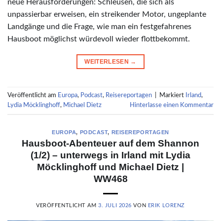
neue Herausforderungen: Schleusen, die sich als
unpassierbar erweisen, ein streikender Motor, ungeplante
Landgänge und die Frage, wie man ein festgefahrenes
Hausboot möglichst würdevoll wieder flottbekommt.
WEITERLESEN
→
Veröffentlicht am
Europa
,
Podcast
,
Reisereportagen
|
Markiert
Irland
,
Lydia Möcklinghoff
,
Michael Dietz
Hinterlasse einen Kommentar
EUROPA
,
PODCAST
,
REISEREPORTAGEN
Hausboot-Abenteuer auf dem Shannon
(1/2) – unterwegs in Irland mit Lydia
Möcklinghoff und Michael Dietz |
WW468
VERÖFFENTLICHT AM
3. JULI 2026
VON
ERIK LORENZ