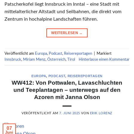
Patscherkofel liegt Innsbruck im Inntal – eine Stadt mit
mittelalterlicher Altstadt und Seilbahnen, die direkt vom
Zentrum in hochalpine Landschaften führen.
WEITERLESEN
→
Veröffentlicht am
Europa
,
Podcast
,
Reisereportagen
|
Markiert
Innsbruck
,
Miriam Menz
,
Österreich
,
Tirol
Hinterlasse einen Kommentar
EUROPA
,
PODCAST
,
REISEREPORTAGEN
WW412: Von Pottwalen, Lavaschluchten
und Teeplantagen – unterwegs auf den
Azoren mit Janna Olson
VERÖFFENTLICHT AM
7. JUNI 2025
VON
ERIK LORENZ
07
Juni
© Janna Olson