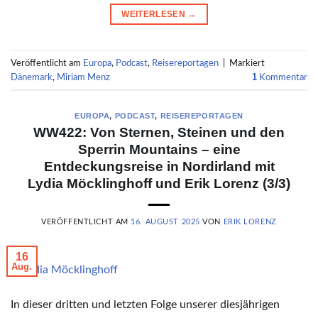
WEITERLESEN
→
Veröffentlicht am
Europa
,
Podcast
,
Reisereportagen
|
Markiert
1
Dänemark
,
Miriam Menz
Kommentar
EUROPA
,
PODCAST
,
REISEREPORTAGEN
WW422: Von Sternen, Steinen und den
Sperrin Mountains – eine
Entdeckungsreise in Nordirland mit
Lydia Möcklinghoff und Erik Lorenz (3/3)
VERÖFFENTLICHT AM
16. AUGUST 2025
VON
ERIK LORENZ
16
Aug.
© Lydia Möcklinghoff
In dieser dritten und letzten Folge unserer diesjährigen