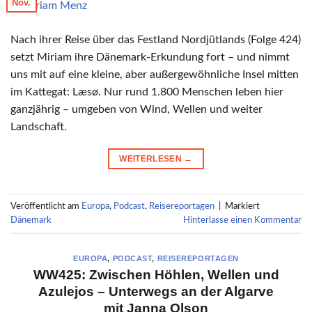
Nov.
© Miriam Menz
Nach ihrer Reise über das Festland Nordjütlands (Folge 424)
setzt Miriam ihre Dänemark-Erkundung fort – und nimmt
uns mit auf eine kleine, aber außergewöhnliche Insel mitten
im Kattegat: Læsø. Nur rund 1.800 Menschen leben hier
ganzjährig – umgeben von Wind, Wellen und weiter
Landschaft.
WEITERLESEN
→
Veröffentlicht am
Europa
,
Podcast
,
Reisereportagen
|
Markiert
Dänemark
Hinterlasse einen Kommentar
EUROPA
,
PODCAST
,
REISEREPORTAGEN
WW425: Zwischen Höhlen, Wellen und
Azulejos – Unterwegs an der Algarve
mit Janna Olson