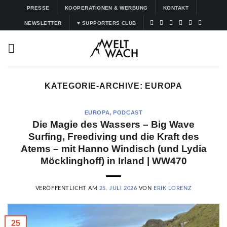
Zum
PRESSE
KOOPERATIONEN & WERBUNG
KONTAKT
Inhalt
NEWSLETTER
♥ SUPPORTERS CLUB
springen
KATEGORIE-ARCHIVE:
EUROPA
EUROPA
,
PODCAST
Die Magie des Wassers – Big Wave
Surfing, Freediving und die Kraft des
Atems – mit Hanno Windisch (und Lydia
Möcklinghoff) in Irland | WW470
VERÖFFENTLICHT AM
25. JULI 2026
VON
ERIK LORENZ
25