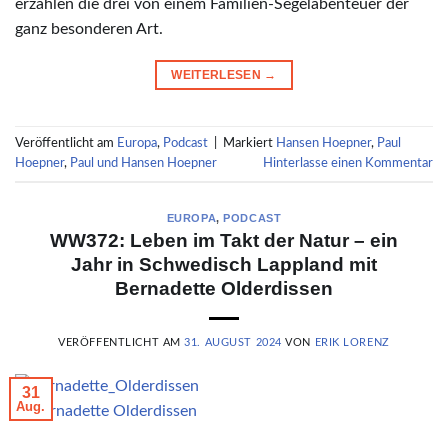
erzählen die drei von einem Familien-Segelabenteuer der
ganz besonderen Art.
WEITERLESEN
→
Veröffentlicht am
Europa
,
Podcast
|
Markiert
Hansen Hoepner
,
Paul
Hoepner
,
Paul und Hansen Hoepner
Hinterlasse einen Kommentar
EUROPA
,
PODCAST
WW372: Leben im Takt der Natur – ein
Jahr in Schwedisch Lappland mit
Bernadette Olderdissen
VERÖFFENTLICHT AM
31. AUGUST 2024
VON
ERIK LORENZ
31
Aug.
© Bernadette Olderdissen