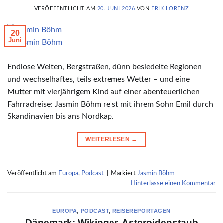
VERÖFFENTLICHT AM
20. JUNI 2026
VON
ERIK LORENZ
20
Juni
© Jasmin Böhm
Endlose Weiten, Bergstraßen, dünn besiedelte Regionen
und wechselhaftes, teils extremes Wetter – und eine
Mutter mit vierjährigem Kind auf einer abenteuerlichen
Fahrradreise: Jasmin Böhm reist mit ihrem Sohn Emil durch
Skandinavien bis ans Nordkap.
WEITERLESEN
→
Veröffentlicht am
Europa
,
Podcast
|
Markiert
Jasmin Böhm
Hinterlasse einen Kommentar
EUROPA
,
PODCAST
,
REISEREPORTAGEN
Dänemark: Wikinger, Asteroidenstaub