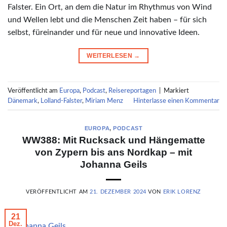
Falster. Ein Ort, an dem die Natur im Rhythmus von Wind
und Wellen lebt und die Menschen Zeit haben – für sich
selbst, füreinander und für neue und innovative Ideen.
WEITERLESEN
→
Veröffentlicht am
Europa
,
Podcast
,
Reisereportagen
|
Markiert
Dänemark
,
Lolland-Falster
,
Miriam Menz
Hinterlasse einen Kommentar
EUROPA
,
PODCAST
WW388: Mit Rucksack und Hängematte
von Zypern bis ans Nordkap – mit
Johanna Geils
VERÖFFENTLICHT AM
21. DEZEMBER 2024
VON
ERIK LORENZ
21
Dez.
© Johanna Geils