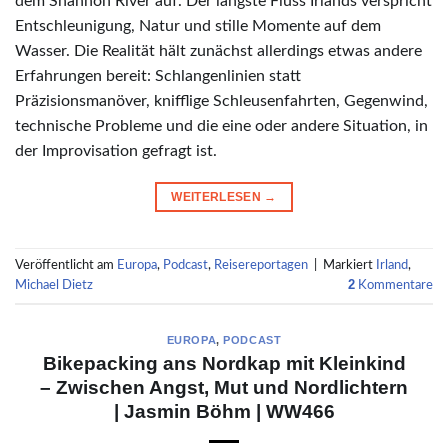
dem Shannon River auf. Der längste Fluss Irlands verspricht
Entschleunigung, Natur und stille Momente auf dem
Wasser. Die Realität hält zunächst allerdings etwas andere
Erfahrungen bereit: Schlangenlinien statt
Präzisionsmanöver, knifflige Schleusenfahrten, Gegenwind,
technische Probleme und die eine oder andere Situation, in
der Improvisation gefragt ist.
WEITERLESEN
→
Veröffentlicht am
Europa
,
Podcast
,
Reisereportagen
|
Markiert
Irland
,
2
Michael Dietz
Kommentare
EUROPA
,
PODCAST
Bikepacking ans Nordkap mit Kleinkind
– Zwischen Angst, Mut und Nordlichtern
| Jasmin Böhm | WW466