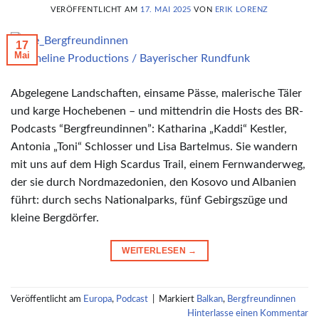
VERÖFFENTLICHT AM
17. MAI 2025
VON
ERIK LORENZ
17
Mai
© Timeline Productions / Bayerischer Rundfunk
Abgelegene Landschaften, einsame Pässe, malerische Täler
und karge Hochebenen – und mittendrin die Hosts des BR-
Podcasts “Bergfreundinnen”: Katharina „Kaddi“ Kestler,
Antonia „Toni“ Schlosser und Lisa Bartelmus. Sie wandern
mit uns auf dem High Scardus Trail, einem Fernwanderweg,
der sie durch Nordmazedonien, den Kosovo und Albanien
führt: durch sechs Nationalparks, fünf Gebirgszüge und
kleine Bergdörfer.
WEITERLESEN
→
Veröffentlicht am
Europa
,
Podcast
|
Markiert
Balkan
,
Bergfreundinnen
Hinterlasse einen Kommentar