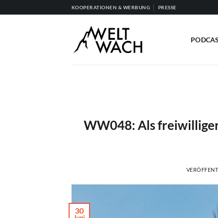
Zum
KOOPERATIONEN & WERBUNG
PRESSE
Inhalt
springen
PODCA
WW048: Als freiwilliger
VERÖFFENT
30
Juni