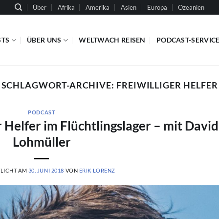
Über
Afrika
Amerika
Asien
Europa
Ozeanien
STS
ÜBER UNS
WELTWACH REISEN
PODCAST-SERVIC
SCHLAGWORT-ARCHIVE:
FREIWILLIGER HELFER
PODCAST
 Helfer im Flüchtlingslager – mit David
Lohmüller
LICHT AM
30. JUNI 2018
VON
ERIK LORENZ