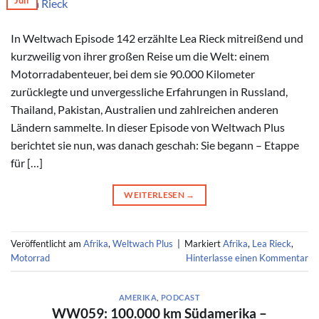
Juli
© Lea Rieck
In Weltwach Episode 142 erzählte Lea Rieck mitreißend und
kurzweilig von ihrer großen Reise um die Welt: einem
Motorradabenteuer, bei dem sie 90.000 Kilometer
zurücklegte und unvergessliche Erfahrungen in Russland,
Thailand, Pakistan, Australien und zahlreichen anderen
Ländern sammelte. In dieser Episode von Weltwach Plus
berichtet sie nun, was danach geschah: Sie begann – Etappe
für […]
WEITERLESEN
→
Veröffentlicht am
Afrika
,
Weltwach Plus
|
Markiert
Afrika
,
Lea Rieck
,
Motorrad
Hinterlasse einen Kommentar
AMERIKA
,
PODCAST
WW059: 100.000 km Südamerika –