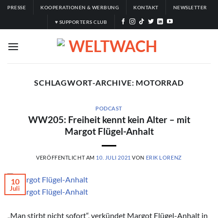
Zum
PRESSE
KOOPERATIONEN & WERBUNG
KONTAKT
NEWSLETTER
Inhalt
♥ SUPPORTERS CLUB
springen
SCHLAGWORT-ARCHIVE:
MOTORRAD
PODCAST
WW205: Freiheit kennt kein Alter – mit
Margot Flügel-Anhalt
VERÖFFENTLICHT AM
10. JULI 2021
VON
ERIK LORENZ
10
Juli
© Margot Flügel-Anhalt
„Man stirbt nicht sofort“, verkündet Margot Flügel-Anhalt in