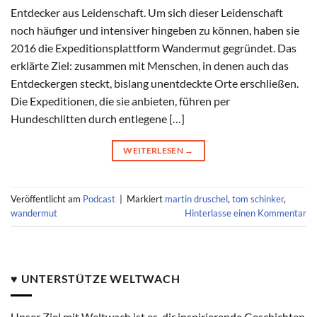
Entdecker aus Leidenschaft. Um sich dieser Leidenschaft
noch häufiger und intensiver hingeben zu können, haben sie
2016 die Expeditionsplattform Wandermut gegründet. Das
erklärte Ziel: zusammen mit Menschen, in denen auch das
Entdeckergen steckt, bislang unentdeckte Orte erschließen.
Die Expeditionen, die sie anbieten, führen per
Hundeschlitten durch entlegene […]
WEITERLESEN
→
Veröffentlicht am
Podcast
|
Markiert
martin druschel
,
tom schinker
,
wandermut
Hinterlasse einen Kommentar
♥ UNTERSTÜTZE WELTWACH
Unser Ziel mit Weltwach ist es, dir inspirierende Geschichten