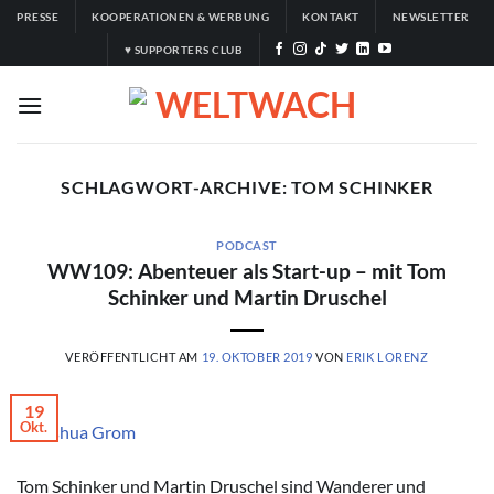
Zum
PRESSE
KOOPERATIONEN & WERBUNG
KONTAKT
NEWSLETTER
Inhalt
♥ SUPPORTERS CLUB
springen
SCHLAGWORT-ARCHIVE:
TOM SCHINKER
PODCAST
WW109: Abenteuer als Start-up – mit Tom
Schinker und Martin Druschel
VERÖFFENTLICHT AM
19. OKTOBER 2019
VON
ERIK LORENZ
19
Okt.
© Joshua Grom
Tom Schinker und Martin Druschel sind Wanderer und