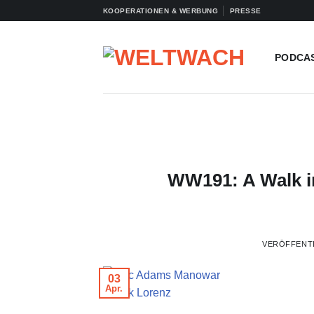
Zum
KOOPERATIONEN & WERBUNG
PRESSE
Inhalt
springen
PODCA
WW191: A Walk i
VERÖFFENT
03
Apr.
© Erik Lorenz