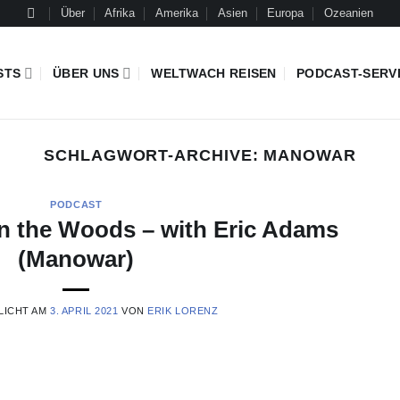
Über
Afrika
Amerika
Asien
Europa
Ozeanien
STS
ÜBER UNS
WELTWACH REISEN
PODCAST-SERV
SCHLAGWORT-ARCHIVE:
MANOWAR
PODCAST
n the Woods – with Eric Adams
(Manowar)
LICHT AM
3. APRIL 2021
VON
ERIK LORENZ