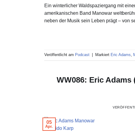
Ein winterlicher Waldspaziergang mit eine
amerikanischen Band Manowar weltberühmt. 
neben der Musik sein Leben prägt – von sei
Veröffentlicht am
Podcast
|
Markiert
Eric Adams
,
WW086: Eric Adams 
VERÖFFENT
05
Apr.
© Guido Karp