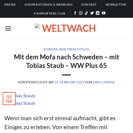
Zum
PRESSE
KOOPERATIONEN & WERBUNG
KONTAKT
NEWSLETTER
Inhalt
♥ SUPPORTERS CLUB
springen
EUROPA
,
WELTWACH PLUS
Mit dem Mofa nach Schweden – mit
Tobias Staub – WW Plus 65
VERÖFFENTLICHT AM
15. FEBRUAR 2023
VON
ERIK LORENZ
15
Feb.
© Tobias Staub
Wenn man sich erst einmal aufmacht, gibt es
Einiges zu erleben. Von einem Treffen mit