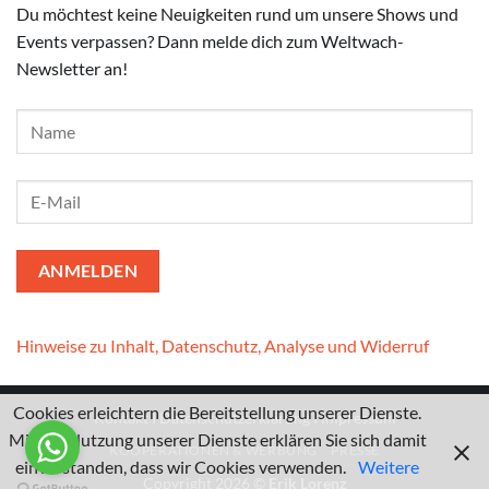
Du möchtest keine Neuigkeiten rund um unsere Shows und
Events verpassen? Dann melde dich zum Weltwach-
Newsletter an!
Hinweise zu Inhalt, Datenschutz, Analyse und Widerruf
Cookies erleichtern die Bereitstellung unserer Dienste.
Kontakt
I
Datenschutzerklärung
I
Impressum
Mit der Nutzung unserer Dienste erklären Sie sich damit
KOOPERATIONEN & WERBUNG
PRESSE
einverstanden, dass wir Cookies verwenden.
Weitere
Copyright 2026 ©
Erik Lorenz