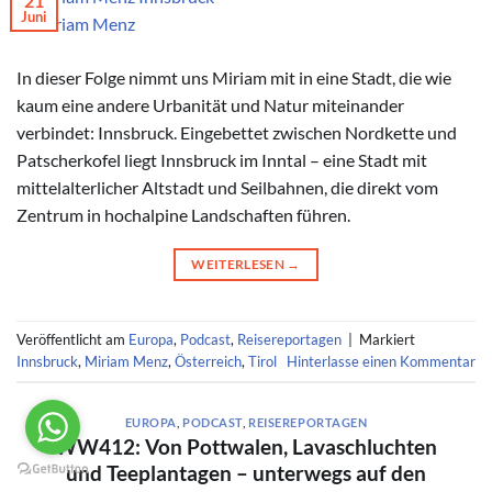
21
Juni
© Miriam Menz
In dieser Folge nimmt uns Miriam mit in eine Stadt, die wie
kaum eine andere Urbanität und Natur miteinander
verbindet: Innsbruck. Eingebettet zwischen Nordkette und
Patscherkofel liegt Innsbruck im Inntal – eine Stadt mit
mittelalterlicher Altstadt und Seilbahnen, die direkt vom
Zentrum in hochalpine Landschaften führen.
WEITERLESEN
→
Veröffentlicht am
Europa
,
Podcast
,
Reisereportagen
|
Markiert
Innsbruck
,
Miriam Menz
,
Österreich
,
Tirol
Hinterlasse einen Kommentar
EUROPA
,
PODCAST
,
REISEREPORTAGEN
WW412: Von Pottwalen, Lavaschluchten
und Teeplantagen – unterwegs auf den