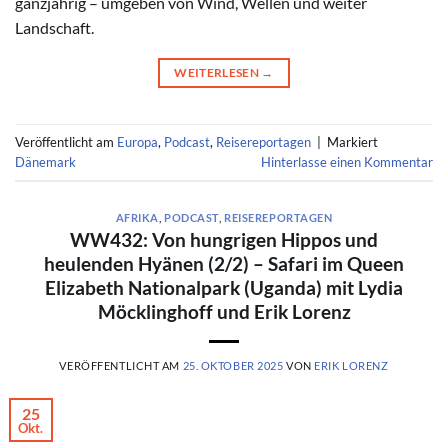
ganzjährig – umgeben von Wind, Wellen und weiter
Landschaft.
WEITERLESEN
→
Veröffentlicht am
Europa
,
Podcast
,
Reisereportagen
|
Markiert
Dänemark
Hinterlasse einen Kommentar
AFRIKA
,
PODCAST
,
REISEREPORTAGEN
WW432: Von hungrigen Hippos und
heulenden Hyänen (2/2) – Safari im Queen
Elizabeth Nationalpark (Uganda) mit Lydia
Möcklinghoff und Erik Lorenz
VERÖFFENTLICHT AM
25. OKTOBER 2025
VON
ERIK LORENZ
25
Okt.