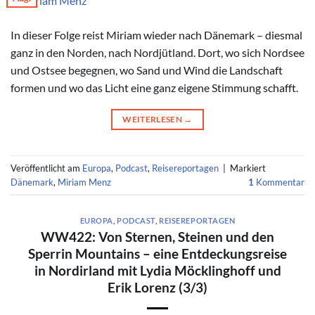
© Miriam Menz
In dieser Folge reist Miriam wieder nach Dänemark – diesmal
ganz in den Norden, nach Nordjütland. Dort, wo sich Nordsee
und Ostsee begegnen, wo Sand und Wind die Landschaft
formen und wo das Licht eine ganz eigene Stimmung schafft.
WEITERLESEN
→
Veröffentlicht am
Europa
,
Podcast
,
Reisereportagen
|
Markiert
Dänemark
,
Miriam Menz
1
Kommentar
EUROPA
,
PODCAST
,
REISEREPORTAGEN
WW422: Von Sternen, Steinen und den
Sperrin Mountains – eine Entdeckungsreise
in Nordirland mit Lydia Möcklinghoff und
Erik Lorenz (3/3)