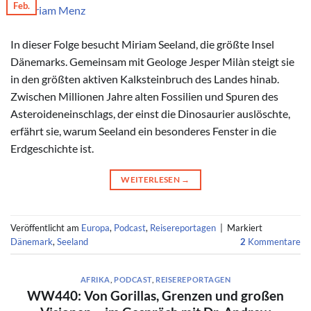
Feb.
© Miriam Menz
In dieser Folge besucht Miriam Seeland, die größte Insel
Dänemarks. Gemeinsam mit Geologe Jesper Milàn steigt sie
in den größten aktiven Kalksteinbruch des Landes hinab.
Zwischen Millionen Jahre alten Fossilien und Spuren des
Asteroideneinschlags, der einst die Dinosaurier auslöschte,
erfährt sie, warum Seeland ein besonderes Fenster in die
Erdgeschichte ist.
WEITERLESEN
→
Veröffentlicht am
Europa
,
Podcast
,
Reisereportagen
|
Markiert
Dänemark
,
Seeland
2
Kommentare
AFRIKA
,
PODCAST
,
REISEREPORTAGEN
WW440: Von Gorillas, Grenzen und großen