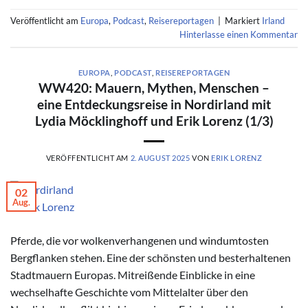
Veröffentlicht am
Europa
,
Podcast
,
Reisereportagen
|
Markiert
Irland
Hinterlasse einen Kommentar
EUROPA
,
PODCAST
,
REISEREPORTAGEN
WW420: Mauern, Mythen, Menschen –
eine Entdeckungsreise in Nordirland mit
Lydia Möcklinghoff und Erik Lorenz (1/3)
VERÖFFENTLICHT AM
2. AUGUST 2025
VON
ERIK LORENZ
02
Aug.
© Erik Lorenz
Pferde, die vor wolkenverhangenen und windumtosten
Bergflanken stehen. Eine der schönsten und besterhaltenen
Stadtmauern Europas. Mitreißende Einblicke in eine
wechselhafte Geschichte vom Mittelalter über den