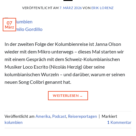
VERÖFFENTLICHT AM
7. MÄRZ 2026
VON
ERIK LORENZ
07
März
© Camilo Gordillo
In der zweiten Folge der Kolumbienreise ist Janna Olson
wieder mit dem Mikro unterwegs – dieses Mal starten wir
mit einem Gespräch mit dem Schweiz-Kolumbianischen
Musiker Loco Escrito (Nicolás Herzig) über seine
kolumbianischen Wurzeln – und darüber, warum er seinen
neuen Song Colibri genannt hat.
WEITERLESEN
→
Veröffentlicht am
Amerika
,
Podcast
,
Reisereportagen
|
Markiert
kolumbien
1
Kommentar