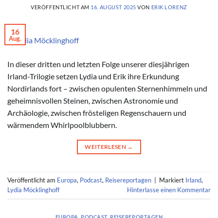
VERÖFFENTLICHT AM
16. AUGUST 2025
VON
ERIK LORENZ
16
Aug.
© Lydia Möcklinghoff
In dieser dritten und letzten Folge unserer diesjährigen
Irland-Trilogie setzen Lydia und Erik ihre Erkundung
Nordirlands fort – zwischen opulenten Sternenhimmeln und
geheimnisvollen Steinen, zwischen Astronomie und
Archäologie, zwischen frösteligen Regenschauern und
wärmendem Whirlpoolblubbern.
WEITERLESEN
→
Veröffentlicht am
Europa
,
Podcast
,
Reisereportagen
|
Markiert
Irland
,
Lydia Möcklinghoff
Hinterlasse einen Kommentar
EUROPA
,
PODCAST
,
REISEREPORTAGEN