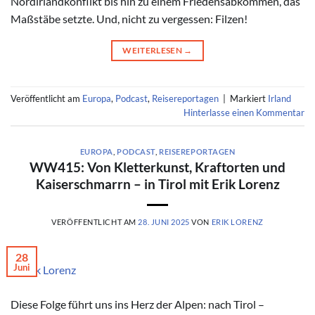
Nordirlandkonflikt bis hin zu einem Friedensabkommen, das
Maßstäbe setzte. Und, nicht zu vergessen: Filzen!
WEITERLESEN
→
Veröffentlicht am
Europa
,
Podcast
,
Reisereportagen
|
Markiert
Irland
Hinterlasse einen Kommentar
EUROPA
,
PODCAST
,
REISEREPORTAGEN
WW415: Von Kletterkunst, Kraftorten und
Kaiserschmarrn – in Tirol mit Erik Lorenz
VERÖFFENTLICHT AM
28. JUNI 2025
VON
ERIK LORENZ
28
Juni
© Erik Lorenz
Diese Folge führt uns ins Herz der Alpen: nach Tirol –