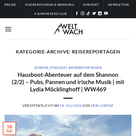
Zum
PRESSE
KOOPERATIONEN & WERBUNG
KONTAKT
NEWSLETTER
Inhalt
♥ SUPPORTERS CLUB
springen
KATEGORIE-ARCHIVE:
REISEREPORTAGEN
EUROPA
,
PODCAST
,
REISEREPORTAGEN
Hausboot-Abenteuer auf dem Shannon
(2/2) – Pubs, Pannen und irische Musik | mit
Lydia Möcklinghoff | WW469
VERÖFFENTLICHT AM
18. JULI 2026
VON
ERIK LORENZ
18
Juli