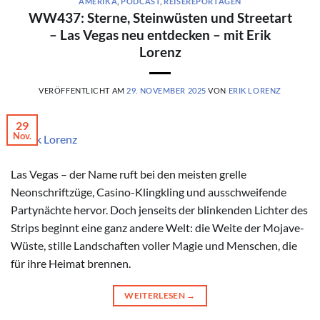
AMERIKA
,
PODCAST
,
REISEREPORTAGEN
WW437: Sterne, Steinwüsten und Streetart
– Las Vegas neu entdecken – mit Erik
Lorenz
VERÖFFENTLICHT AM
29. NOVEMBER 2025
VON
ERIK LORENZ
29
Nov.
© Erik Lorenz
Las Vegas – der Name ruft bei den meisten grelle
Neonschriftzüge, Casino-Klingkling und ausschweifende
Partynächte hervor. Doch jenseits der blinkenden Lichter des
Strips beginnt eine ganz andere Welt: die Weite der Mojave-
Wüste, stille Landschaften voller Magie und Menschen, die
für ihre Heimat brennen.
WEITERLESEN
→