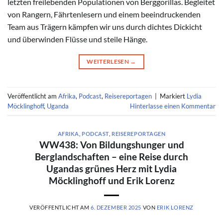
letzten freilebenden Populationen von Berggorillas. Begleitet
von Rangern, Fährtenlesern und einem beeindruckenden
Team aus Trägern kämpfen wir uns durch dichtes Dickicht
und überwinden Flüsse und steile Hänge.
WEITERLESEN
→
Veröffentlicht am
Afrika
,
Podcast
,
Reisereportagen
|
Markiert
Lydia
Möcklinghoff
,
Uganda
Hinterlasse einen Kommentar
AFRIKA
,
PODCAST
,
REISEREPORTAGEN
WW438: Von Bildungshunger und
Berglandschaften – eine Reise durch
Ugandas grünes Herz mit Lydia
Möcklinghoff und Erik Lorenz
VERÖFFENTLICHT AM
6. DEZEMBER 2025
VON
ERIK LORENZ