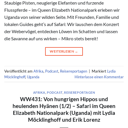
Staubige Pisten, neugierige Elefanten und furzende
Flusspferde – im Queen Elizabeth Nationalpark erleben wir
Uganda von seiner wilden Seite. Mit Freunden, Familie und
lokalen Guides geht’s auf Safari: Wir lauschen dem Konzert
der Webervögel, entdecken Löwen im Schatten und lassen
die Savanne auf uns wirken – Mikro stets bereit!
WEITERLESEN
→
Veröffentlicht am
Afrika
,
Podcast
,
Reisereportagen
|
Markiert
Lydia
Möcklinghoff
,
Uganda
Hinterlasse einen Kommentar
AFRIKA
,
PODCAST
,
REISEREPORTAGEN
WW431: Von hungrigen Hippos und
heulenden Hyänen (1/2) – Safari im Queen
Elizabeth Nationalpark (Uganda) mit Lydia
Möcklinghoff und Erik Lorenz