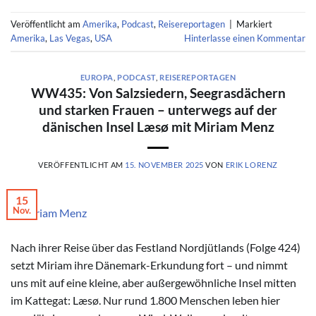
Veröffentlicht am
Amerika
,
Podcast
,
Reisereportagen
|
Markiert
Amerika
,
Las Vegas
,
USA
Hinterlasse einen Kommentar
EUROPA
,
PODCAST
,
REISEREPORTAGEN
WW435: Von Salzsiedern, Seegrasdächern
und starken Frauen – unterwegs auf der
dänischen Insel Læsø mit Miriam Menz
VERÖFFENTLICHT AM
15. NOVEMBER 2025
VON
ERIK LORENZ
15
Nov.
© Miriam Menz
Nach ihrer Reise über das Festland Nordjütlands (Folge 424)
setzt Miriam ihre Dänemark-Erkundung fort – und nimmt
uns mit auf eine kleine, aber außergewöhnliche Insel mitten
im Kattegat: Læsø. Nur rund 1.800 Menschen leben hier