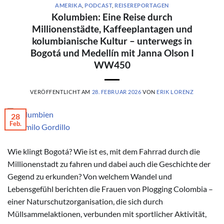
AMERIKA
,
PODCAST
,
REISEREPORTAGEN
Kolumbien: Eine Reise durch
Millionenstädte, Kaffeeplantagen und
kolumbianische Kultur – unterwegs in
Bogotá und Medellín mit Janna Olson I
WW450
VERÖFFENTLICHT AM
28. FEBRUAR 2026
VON
ERIK LORENZ
28
Feb.
© Camilo Gordillo
Wie klingt Bogotá? Wie ist es, mit dem Fahrrad durch die
Millionenstadt zu fahren und dabei auch die Geschichte der
Gegend zu erkunden? Von welchem Wandel und
Lebensgefühl berichten die Frauen von Plogging Colombia –
einer Naturschutzorganisation, die sich durch
Müllsammelaktionen, verbunden mit sportlicher Aktivität,