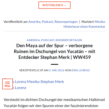
WEITERLESEN
→
Veröffentlicht am
Amerika
,
Podcast
,
Reisereportagen
|
Markiert
Mexiko
Hinterlasse einen Kommentar
AMERIKA
,
PODCAST
,
REISEREPORTAGEN
Den Maya auf der Spur – verborgene
Ruinen im Dschungel von Yucatán – mit
Entdecker Stephan Merk | WW459
VERÖFFENTLICHT AM
2. MAI 2026
VON
ERIK LORENZ
02
Mai
© Erik Lorenz
Versteckt im dichten Dschungel der mexikanischen Halbinsel
Yucatán folgen wir den Spuren einer der faszinierendsten