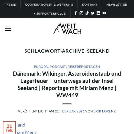
Zum
PRESSE
KOOPERATIONEN & WERBUNG
KONTAKT
NEWSLETTER
Inhalt
♥ SUPPORTERS CLUB
springen
SCHLAGWORT-ARCHIVE:
SEELAND
EUROPA
,
PODCAST
,
REISEREPORTAGEN
Dänemark: Wikinger, Asteroidenstaub und
Lagerfeuer – unterwegs auf der Insel
Seeland | Reportage mit Miriam Menz |
WW449
VERÖFFENTLICHT AM
21. FEBRUAR 2026
VON
ERIK LORENZ
21
Feb.
© Miriam Menz