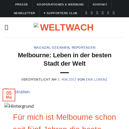
Zum
PRESSE
KOOPERATIONEN & WERBUNG
KONTAKT
Inhalt
NEWSLETTER
♥ SUPPORTERS CLUB
springen
MAGAZIN
,
OZEANIEN
,
REPORTAGEN
Melbourne: Leben in der besten
Stadt der Welt
VERÖFFENTLICHT AM
5. MAI 2017
VON
ERIK LORENZ
05
Mai
Für mich ist Melbourne schon