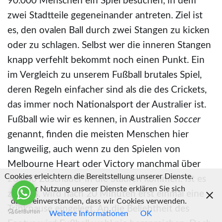
90.000 Menschen ein Spiel besuchen, in dem
zwei Stadtteile gegeneinander antreten. Ziel ist
es, den ovalen Ball durch zwei Stangen zu kicken
oder zu schlagen. Selbst wer die inneren Stangen
knapp verfehlt bekommt noch einen Punkt. Ein
im Vergleich zu unserem Fußball brutales Spiel,
deren Regeln einfacher sind als die des Crickets,
das immer noch Nationalsport der Australier ist.
Fußball wie wir es kennen, in Australien
Soccer
genannt, finden die meisten Menschen hier
langweilig, auch wenn zu den Spielen von
Melbourne Heart oder Victory manchmal über
Cookies erleichtern die Bereitstellung unserer Dienste.
20.000 Zuschauer in die Stadien kommen. Ist es
Mit der Nutzung unserer Dienste erklären Sie sich
zu heiß, wird nach 20 Minuten erst einmal eine
damit einverstanden, dass wir Cookies verwenden.
Trinkpause eingelegt. An die Beliebtheit des
Weitere Informationen
OK