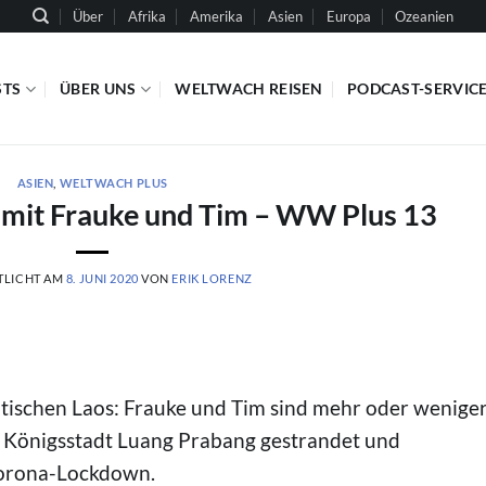
Über
Afrika
Amerika
Asien
Europa
Ozeanien
STS
ÜBER UNS
WELTWACH REISEN
PODCAST-SERVIC
ASIEN
,
WELTWACH PLUS
 mit Frauke und Tim – WW Plus 13
TLICHT AM
8. JUNI 2020
VON
ERIK LORENZ
ischen Laos: Frauke und Tim sind mehr oder wenige
en Königsstadt Luang Prabang gestrandet und
Corona-Lockdown.