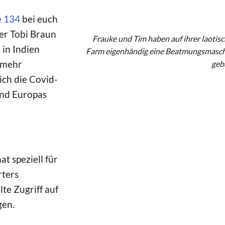
e 134
bei euch
© Frauke & Tim
er Tobi Braun
Frauke und Tim haben auf ihrer laotis
 in Indien
Farm eigenhändig eine Beatmungsmasc
l mehr
geb
ch die Covid-
und Europas
t speziell für
rters
te Zugriff auf
gen.