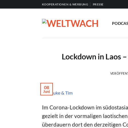
Zum
KOOPERATIONEN & WERBUNG
PRESSE
Inhalt
springen
PODCA
Lockdown in Laos –
VERÖFFEN
08
Juni
© Frauke & Tim
Im Corona-Lockdown im südostasiat
gezielt in der vormaligen laotisch
überdauern dort den derzeitigen 