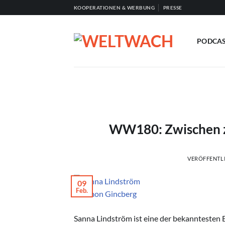
Zum
KOOPERATIONEN & WERBUNG
PRESSE
Inhalt
springen
PODCA
WW180: Zwischen z
VERÖFFENTL
09
Feb.
© Simon Gincberg
Sanna Lindström ist eine der bekanntesten