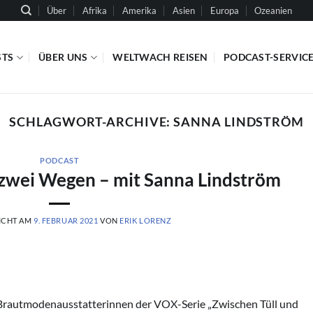
Über
Afrika
Amerika
Asien
Europa
Ozeanien
STS
ÜBER UNS
WELTWACH REISEN
PODCAST-SERVIC
SCHLAGWORT-ARCHIVE:
SANNA LINDSTRÖM
PODCAST
wei Wegen – mit Sanna Lindström
ICHT AM
9. FEBRUAR 2021
VON
ERIK LORENZ
 Brautmodenausstatterinnen der VOX-Serie „Zwischen Tüll und