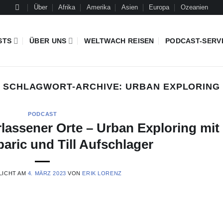
Über
Afrika
Amerika
Asien
Europa
Ozeanien
STS
ÜBER UNS
WELTWACH REISEN
PODCAST-SERV
SCHLAGWORT-ARCHIVE:
URBAN EXPLORING
PODCAST
lassener Orte – Urban Exploring mit
aric und Till Aufschlager
LICHT AM
4. MÄRZ 2023
VON
ERIK LORENZ