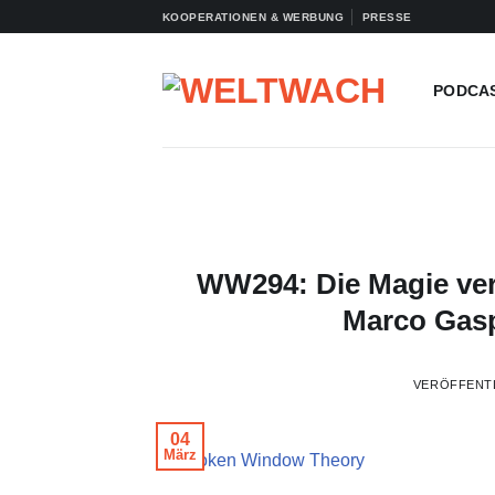
Zum
KOOPERATIONEN & WERBUNG
PRESSE
Inhalt
springen
PODCA
WW294: Die Magie ver
Marco Gasp
VERÖFFENT
04
März
© Broken Window Theory