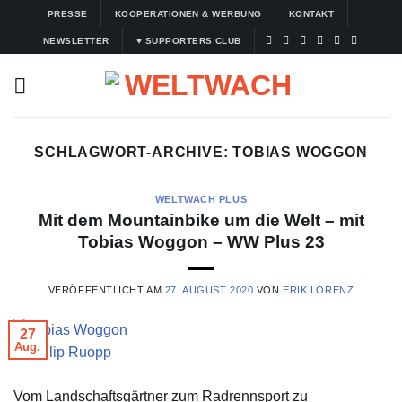
Zum
PRESSE
KOOPERATIONEN & WERBUNG
KONTAKT
Inhalt
NEWSLETTER
♥ SUPPORTERS CLUB
springen
SCHLAGWORT-ARCHIVE:
TOBIAS WOGGON
WELTWACH PLUS
Mit dem Mountainbike um die Welt – mit
Tobias Woggon – WW Plus 23
VERÖFFENTLICHT AM
27. AUGUST 2020
VON
ERIK LORENZ
27
Aug.
© Philip Ruopp
Vom Landschaftsgärtner zum Radrennsport zu