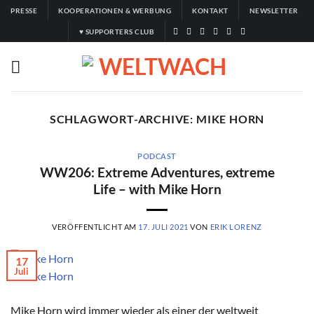
Zum
PRESSE
KOOPERATIONEN & WERBUNG
KONTAKT
NEWSLETTER
Inhalt
♥ SUPPORTERS CLUB
springen
SCHLAGWORT-ARCHIVE:
MIKE HORN
PODCAST
WW206: Extreme Adventures, extreme
Life – with Mike Horn
VERÖFFENTLICHT AM
17. JULI 2021
VON
ERIK LORENZ
17
Juli
© Mike Horn
Mike Horn wird immer wieder als einer der weltweit