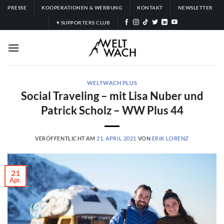
Zum
PRESSE
KOOPERATIONEN & WERBUNG
KONTAKT
NEWSLETTER
Inhalt
♥ SUPPORTERS CLUB
springen
WELTWACH PLUS
Social Traveling – mit Lisa Nuber und
Patrick Scholz – WW Plus 44
VERÖFFENTLICHT AM
21. APRIL 2021
VON
ERIK LORENZ
21
Apr.