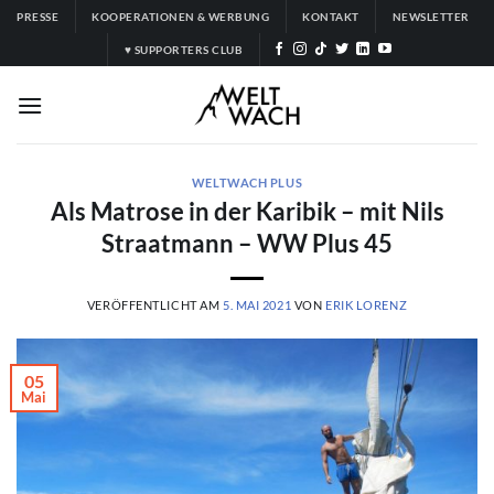
Zum
PRESSE
KOOPERATIONEN & WERBUNG
KONTAKT
NEWSLETTER
Inhalt
♥ SUPPORTERS CLUB
springen
WELTWACH PLUS
Als Matrose in der Karibik – mit Nils
Straatmann – WW Plus 45
VERÖFFENTLICHT AM
5. MAI 2021
VON
ERIK LORENZ
05
Mai