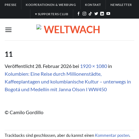
Zum
PRESSE
KOOPERATIONEN & WERBUNG
KONTAKT
NEWSLETTER
Inhalt
♥ SUPPORTERS CLUB
springen
11
Veröffentlicht
28. Februar 2026
bei
1920 × 1080
in
Kolumbien: Eine Reise durch Millionenstädte,
Kaffeeplantagen und kolumbianische Kultur – unterwegs in
Bogotá und Medellín mit Janna Olson I WW450
© Camilo Gordillo
Trackbacks sind geschlossen, aber du kannst einen
Kommentar posten
.