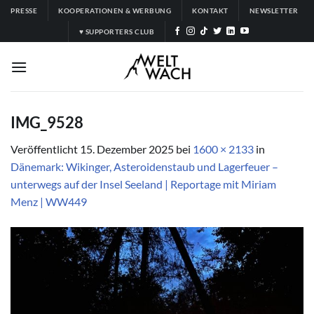
Zum
PRESSE
KOOPERATIONEN & WERBUNG
KONTAKT
NEWSLETTER
Inhalt
♥ SUPPORTERS CLUB
springen
IMG_9528
Veröffentlicht
15. Dezember 2025
bei
1600 × 2133
in
Dänemark: Wikinger, Asteroidenstaub und Lagerfeuer –
unterwegs auf der Insel Seeland | Reportage mit Miriam
Menz | WW449