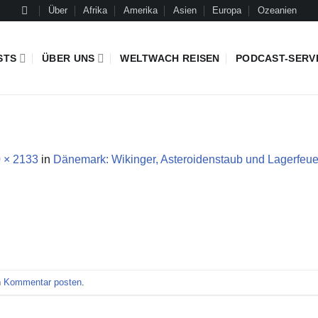
Über
Afrika
Amerika
Asien
Europa
Ozeanien
STS
ÜBER UNS
WELTWACH REISEN
PODCAST-SERV
 × 2133
in
Dänemark: Wikinger, Asteroidenstaub und Lagerfeuer
n
Kommentar posten
.