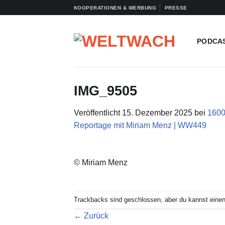
Zum
KOOPERATIONEN & WERBUNG
PRESSE
Inhalt
springen
PODCA
IMG_9505
Veröffentlicht
15. Dezember 2025
bei
1600
Reportage mit Miriam Menz | WW449
© Miriam Menz
Trackbacks sind geschlossen, aber du kannst eine
←
Zurück