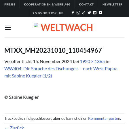
Zum
PRESSE
KOOPERATIONEN & WERBUNG
KONTAKT
NEWSLETTER
Inhalt
♥ SUPPORTERS CLUB
springen
MTXX_MH20231010_110454967
Veröffentlicht
15. November 2024
bei
1920 × 1365
in
WW404: Die Sprache des Dschungels – nach West Papua
mit Sabine Kuegler (1/2)
© Sabine Kuegler
Trackbacks sind geschlossen, aber du kannst einen
Kommentar posten
.
←
Zurück