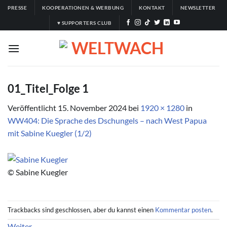
Zum
PRESSE
KOOPERATIONEN & WERBUNG
KONTAKT
NEWSLETTER
Inhalt
♥ SUPPORTERS CLUB
springen
01_Titel_Folge 1
Veröffentlicht
15. November 2024
bei
1920 × 1280
in
WW404: Die Sprache des Dschungels – nach West Papua
mit Sabine Kuegler (1/2)
© Sabine Kuegler
Trackbacks sind geschlossen, aber du kannst einen
Kommentar posten
.
Weiter
→