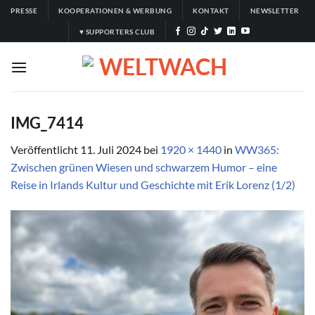
Zum
PRESSE
KOOPERATIONEN & WERBUNG
KONTAKT
NEWSLETTER
Inhalt
♥ SUPPORTERS CLUB
springen
IMG_7414
Veröffentlicht
11. Juli 2024
bei
1920 × 1440
in
WW365:
Zwischen grünen Wiesen und schwarzem Humor – eine
Reise in Irlands Kultur und Geschichte mit Erik Lorenz (1/2)