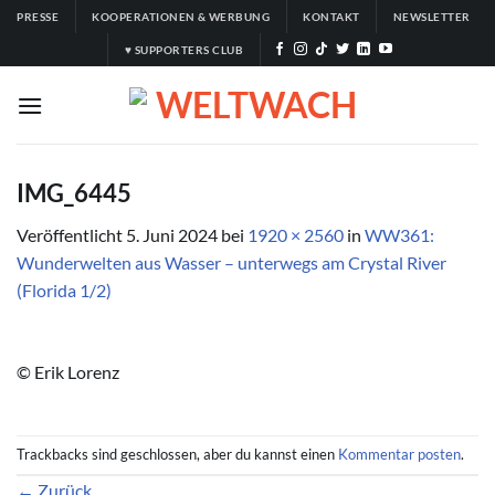
Zum
PRESSE
KOOPERATIONEN & WERBUNG
KONTAKT
NEWSLETTER
Inhalt
♥ SUPPORTERS CLUB
springen
IMG_6445
Veröffentlicht
5. Juni 2024
bei
1920 × 2560
in
WW361:
Wunderwelten aus Wasser – unterwegs am Crystal River
(Florida 1/2)
© Erik Lorenz
Trackbacks sind geschlossen, aber du kannst einen
Kommentar posten
.
←
Zurück