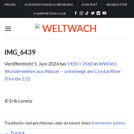
Zum
PRESSE
KOOPERATIONEN & WERBUNG
KONTAKT
NEWSLETTER
Inhalt
♥ SUPPORTERS CLUB
springen
IMG_6439
Veröffentlicht
5. Juni 2024
bei
1920 × 2560
in
WW361:
Wunderwelten aus Wasser – unterwegs am Crystal River
(Florida 1/2)
© Erik Lorenz
Trackbacks sind geschlossen, aber du kannst einen
Kommentar posten
.
←
Zurück